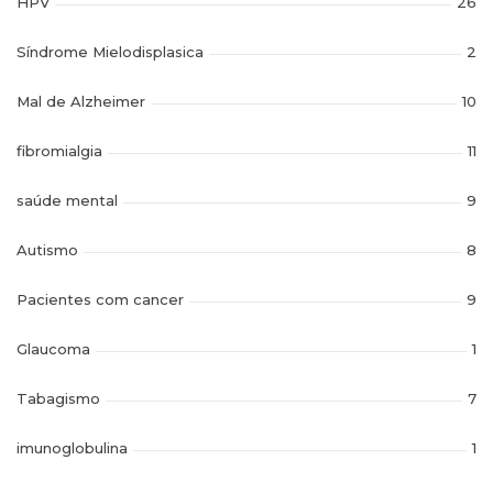
HPV
26
Síndrome Mielodisplasica
2
Mal de Alzheimer
10
fibromialgia
11
saúde mental
9
Autismo
8
Pacientes com cancer
9
Glaucoma
1
Tabagismo
7
imunoglobulina
1