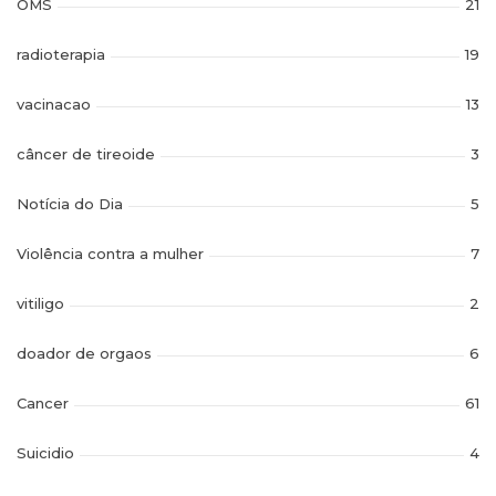
OMS
21
radioterapia
19
vacinacao
13
câncer de tireoide
3
Notícia do Dia
5
Violência contra a mulher
7
vitiligo
2
doador de orgaos
6
Cancer
61
Suicidio
4