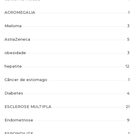
ACROMEGALIA
1
Mieloma
3
AstraZeneca
5
obesidade
3
hepatite
12
Câncer de estomago
1
Diabetes
4
ESCLEROSE MULTIPLA
21
Endometriose
9
ESPONDILITE
1