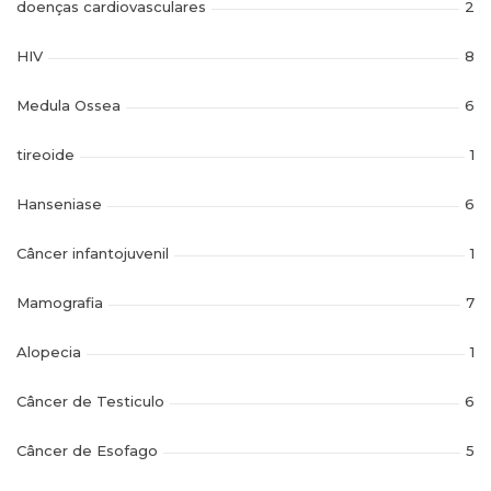
doenças cardiovasculares
2
HIV
8
Medula Ossea
6
tireoide
1
Hanseniase
6
Câncer infantojuvenil
1
Mamografia
7
Alopecia
1
Câncer de Testiculo
6
Câncer de Esofago
5