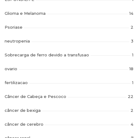
Glioma e Melanoma
14
Psoriase
2
neutropenia
3
Sobrecarga de ferro devido a transfusao
1
ovario
18
fertilizacao
1
Câncer de Cabeça e Pescoco
22
câncer de bexiga
2
câncer de cerebro
4