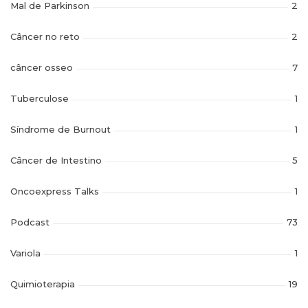
Mal de Parkinson
2
Câncer no reto
2
câncer osseo
7
Tuberculose
1
Síndrome de Burnout
1
Câncer de Intestino
5
Oncoexpress Talks
1
Podcast
73
Variola
1
Quimioterapia
19