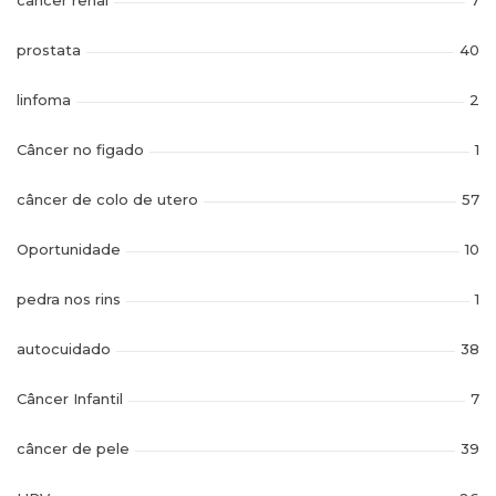
câncer renal
7
prostata
40
linfoma
2
Câncer no figado
1
câncer de colo de utero
57
Oportunidade
10
pedra nos rins
1
autocuidado
38
Câncer Infantil
7
câncer de pele
39