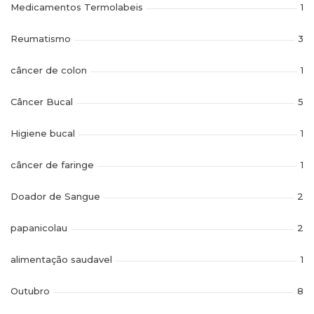
Medicamentos Termolabeis
1
Reumatismo
3
câncer de colon
1
Câncer Bucal
5
Higiene bucal
1
câncer de faringe
1
Doador de Sangue
2
papanicolau
2
alimentação saudavel
1
Outubro
8