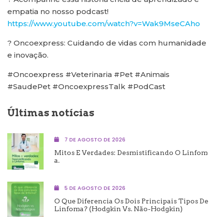
empatia no nosso podcast!
https://www.youtube.com/watch?v=Wak9MseCAho
? Oncoexpress: Cuidando de vidas com humanidade
e inovação.
#Oncoexpress #Veterinaria #Pet #Animais
#SaudePet #OncoexpressTalk #PodCast
Últimas notícias
7 DE AGOSTO DE 2026
Mitos E Verdades: Desmistificando O Linfom
A.
5 DE AGOSTO DE 2026
O Que Diferencia Os Dois Principais Tipos De
Linfoma? (Hodgkin Vs. Não-Hodgkin)