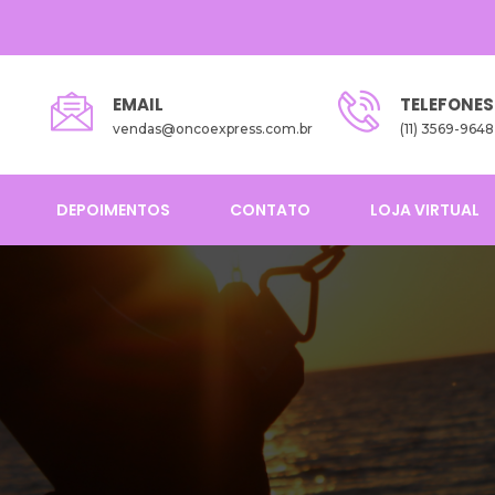
EMAIL
TELEFONES
vendas@oncoexpress.com.br
(11) 3569-9648
DEPOIMENTOS
CONTATO
LOJA VIRTUAL