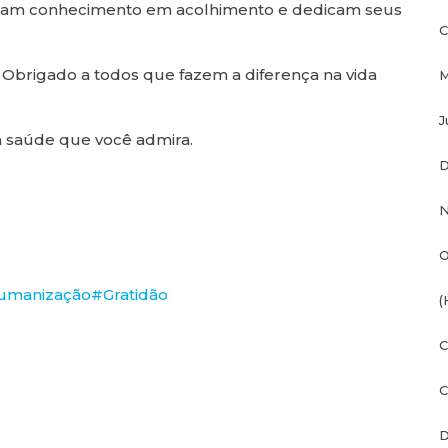
ormam conhecimento em acolhimento e dedicam seus
C
 Obrigado a todos que fazem a diferença na vida
M
J
a saúde que você admira.
D
N
O
umanização
#Gratidão
(
C
C
D