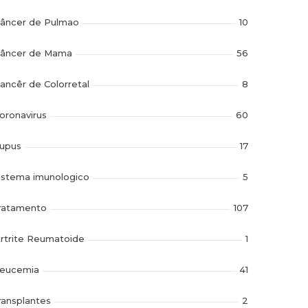
âncer de Pulmao
10
âncer de Mama
56
ancêr de Colorretal
8
oronavirus
60
upus
17
istema imunologico
5
ratamento
107
rtrite Reumatoide
1
eucemia
41
ransplantes
2