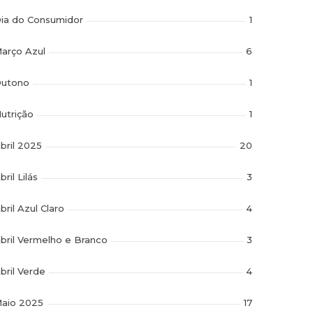
ia do Consumidor
1
arço Azul
6
utono
1
utrição
1
bril 2025
20
bril Lilás
3
bril Azul Claro
4
bril Vermelho e Branco
3
bril Verde
4
aio 2025
17