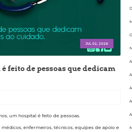
D
M
O
JUL 02, 2026
N
A
l é feito de pessoas que dedicam
A
A
A
A
, um hospital é feito de pessoas.
s médicos, enfermeiros, técnicos, equipes de apoio e
M