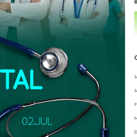
J
J
F
M
D