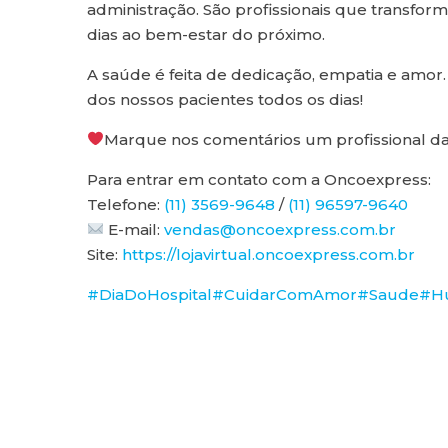
administração. São profissionais que transf
dias ao bem-estar do próximo.
A saúde é feita de dedicação, empatia e amor.
dos nossos pacientes todos os dias!
Marque nos comentários um profissional d
Para entrar em contato com a Oncoexpress:
Telefone:
(11) 3569-9648
/
(11) 96597-9640
E-mail:
vendas@oncoexpress.com.br
Site:
https://lojavirtual.oncoexpress.com.br
#DiaDoHospital
#CuidarComAmor
#Saude
#H