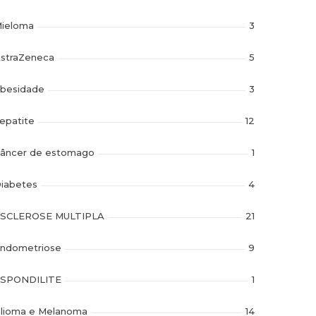
ieloma
3
straZeneca
5
besidade
3
epatite
12
âncer de estomago
1
iabetes
4
SCLEROSE MULTIPLA
21
ndometriose
9
SPONDILITE
1
lioma e Melanoma
14