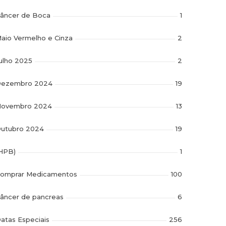
âncer de Boca
1
aio Vermelho e Cinza
2
ulho 2025
2
ezembro 2024
19
ovembro 2024
13
utubro 2024
19
HPB)
1
omprar Medicamentos
100
âncer de pancreas
6
atas Especiais
256