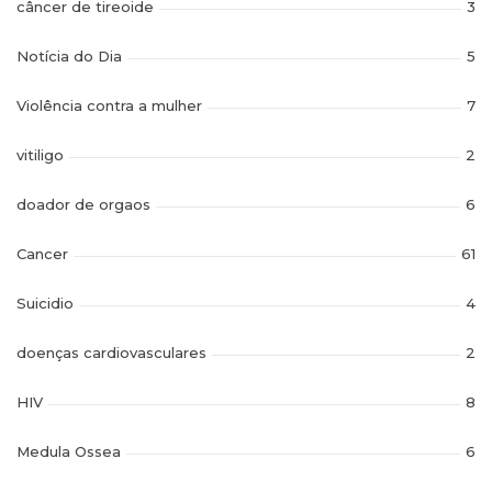
câncer de tireoide
3
Notícia do Dia
5
Violência contra a mulher
7
vitiligo
2
doador de orgaos
6
Cancer
61
Suicidio
4
doenças cardiovasculares
2
HIV
8
Medula Ossea
6