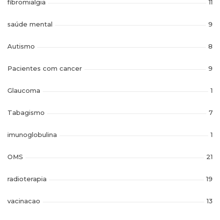
fibromialgia
11
saúde mental
9
Autismo
8
Pacientes com cancer
9
Glaucoma
1
Tabagismo
7
imunoglobulina
1
OMS
21
radioterapia
19
vacinacao
13