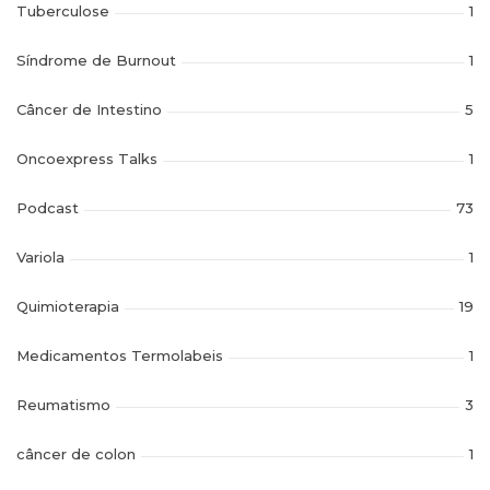
Tuberculose
1
Síndrome de Burnout
1
Câncer de Intestino
5
Oncoexpress Talks
1
Podcast
73
Variola
1
Quimioterapia
19
Medicamentos Termolabeis
1
Reumatismo
3
câncer de colon
1