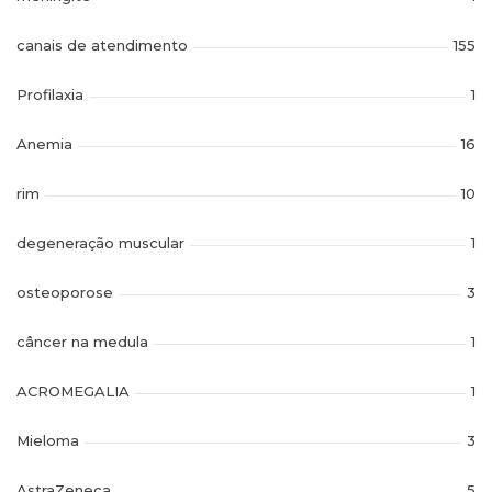
canais de atendimento
155
Profilaxia
1
Anemia
16
rim
10
degeneração muscular
1
osteoporose
3
câncer na medula
1
ACROMEGALIA
1
Mieloma
3
AstraZeneca
5