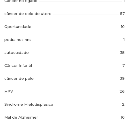
Câncer no figado
1
câncer de colo de utero
57
Oportunidade
10
pedra nos rins
1
autocuidado
38
Câncer Infantil
7
câncer de pele
39
HPV
26
Síndrome Mielodisplasica
2
Mal de Alzheimer
10