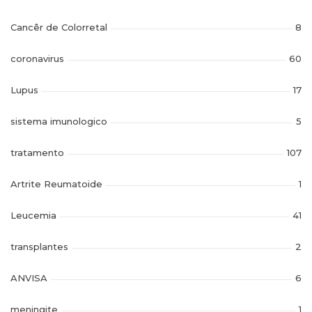
Cancêr de Colorretal
8
coronavirus
60
Lupus
17
sistema imunologico
5
tratamento
107
Artrite Reumatoide
1
Leucemia
41
transplantes
2
ANVISA
6
meningite
1