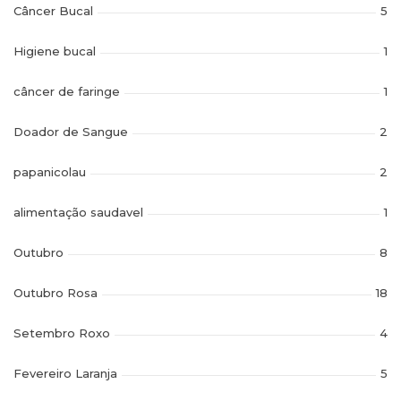
Câncer Bucal
5
Higiene bucal
1
câncer de faringe
1
Doador de Sangue
2
papanicolau
2
alimentação saudavel
1
Outubro
8
Outubro Rosa
18
Setembro Roxo
4
Fevereiro Laranja
5