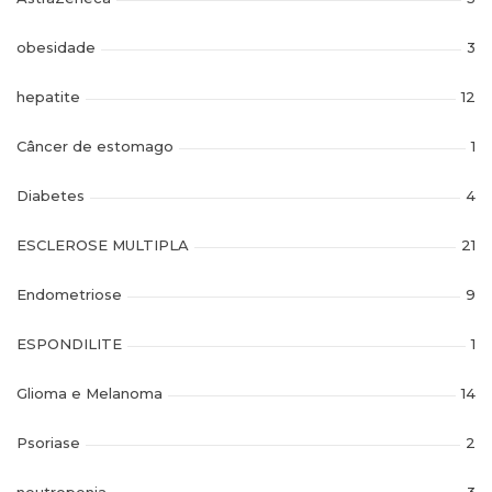
obesidade
3
hepatite
12
Câncer de estomago
1
Diabetes
4
ESCLEROSE MULTIPLA
21
Endometriose
9
ESPONDILITE
1
Glioma e Melanoma
14
Psoriase
2
neutropenia
3