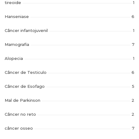
tireoide
1
Hanseniase
6
Câncer infantojuvenil
1
Mamografia
7
Alopecia
1
Câncer de Testiculo
6
Câncer de Esofago
5
Mal de Parkinson
2
Câncer no reto
2
câncer osseo
7