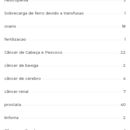
Sobrecarga de ferro devido a transfusao
1
ovario
18
fertilizacao
1
Câncer de Cabeça e Pescoco
22
câncer de bexiga
2
câncer de cerebro
4
câncer renal
7
prostata
40
linfoma
2