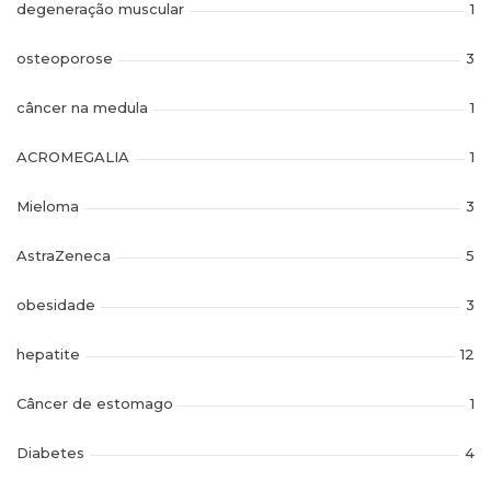
degeneração muscular
1
osteoporose
3
câncer na medula
1
ACROMEGALIA
1
Mieloma
3
AstraZeneca
5
obesidade
3
hepatite
12
Câncer de estomago
1
Diabetes
4