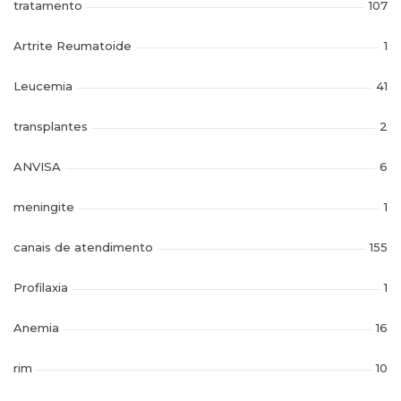
tratamento
107
Artrite Reumatoide
1
Leucemia
41
transplantes
2
ANVISA
6
meningite
1
canais de atendimento
155
Profilaxia
1
Anemia
16
rim
10