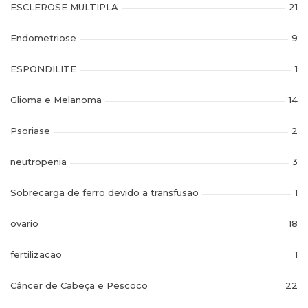
ESCLEROSE MULTIPLA
21
Endometriose
9
ESPONDILITE
1
Glioma e Melanoma
14
Psoriase
2
neutropenia
3
Sobrecarga de ferro devido a transfusao
1
ovario
18
fertilizacao
1
Câncer de Cabeça e Pescoco
22