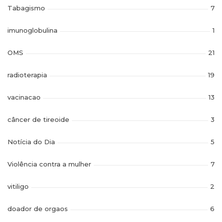
Tabagismo
7
imunoglobulina
1
OMS
21
radioterapia
19
vacinacao
13
câncer de tireoide
3
Notícia do Dia
5
Violência contra a mulher
7
vitiligo
2
doador de orgaos
6