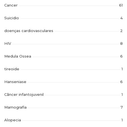
Cancer
61
Suicidio
4
doenças cardiovasculares
2
HIV
8
Medula Ossea
6
tireoide
1
Hanseniase
6
Câncer infantojuvenil
1
Mamografia
7
Alopecia
1