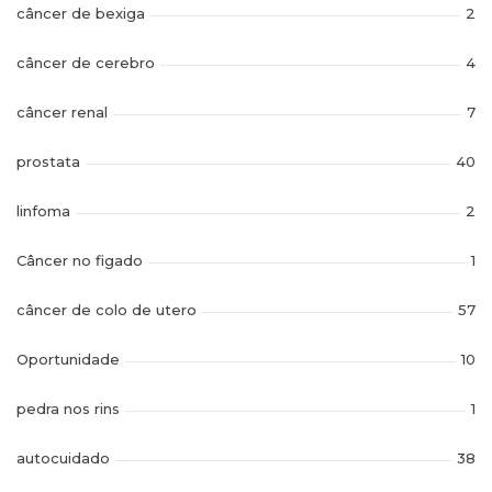
câncer de bexiga
2
câncer de cerebro
4
câncer renal
7
prostata
40
linfoma
2
Câncer no figado
1
câncer de colo de utero
57
Oportunidade
10
pedra nos rins
1
autocuidado
38