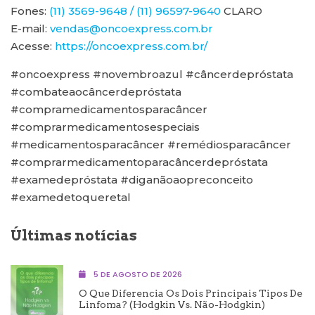
Fones:
(11) 3569-9648 / (11) 96597-9640
CLARO
E-mail:
vendas@oncoexpress.com.br
Acesse:
https://oncoexpress.com.br/
#oncoexpress #novembroazul #câncerdepróstata
#combateaocâncerdepróstata
#compramedicamentosparacâncer
#comprarmedicamentosespeciais
#medicamentosparacâncer #remédiosparacâncer
#comprarmedicamentoparacâncerdepróstata
#examedepróstata #diganãoaopreconceito
#examedetoqueretal
Últimas notícias
5 DE AGOSTO DE 2026
O Que Diferencia Os Dois Principais Tipos De
Linfoma? (Hodgkin Vs. Não-Hodgkin)