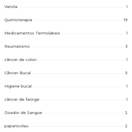
Variola
1
Quimioterapia
19
Medicamentos Termolabeis
1
Reumatismo
3
câncer de colon
1
Câncer Bucal
5
Higiene bucal
1
câncer de faringe
1
Doador de Sangue
2
papanicolau
2