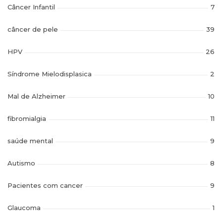
Câncer Infantil
7
câncer de pele
39
HPV
26
Síndrome Mielodisplasica
2
Mal de Alzheimer
10
fibromialgia
11
saúde mental
9
Autismo
8
Pacientes com cancer
9
Glaucoma
1