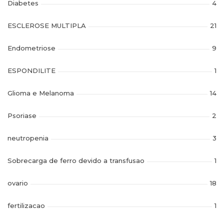
Diabetes
4
ESCLEROSE MULTIPLA
21
Endometriose
9
ESPONDILITE
1
Glioma e Melanoma
14
Psoriase
2
neutropenia
3
Sobrecarga de ferro devido a transfusao
1
ovario
18
fertilizacao
1