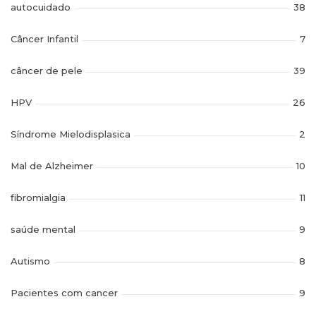
autocuidado
38
Câncer Infantil
7
câncer de pele
39
HPV
26
Síndrome Mielodisplasica
2
Mal de Alzheimer
10
fibromialgia
11
saúde mental
9
Autismo
8
Pacientes com cancer
9