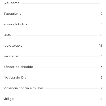
Glaucoma
1
Tabagismo
7
imunoglobulina
1
OMS
21
radioterapia
19
vacinacao
13
câncer de tireoide
3
Notícia do Dia
5
Violência contra a mulher
7
vitiligo
2