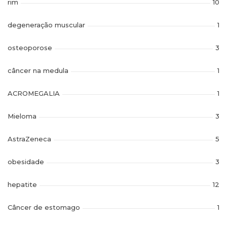
rim
10
degeneração muscular
1
osteoporose
3
câncer na medula
1
ACROMEGALIA
1
Mieloma
3
AstraZeneca
5
obesidade
3
hepatite
12
Câncer de estomago
1