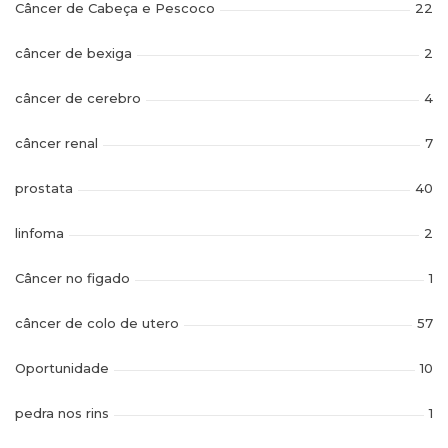
Câncer de Cabeça e Pescoco
22
câncer de bexiga
2
câncer de cerebro
4
câncer renal
7
prostata
40
linfoma
2
Câncer no figado
1
câncer de colo de utero
57
Oportunidade
10
pedra nos rins
1