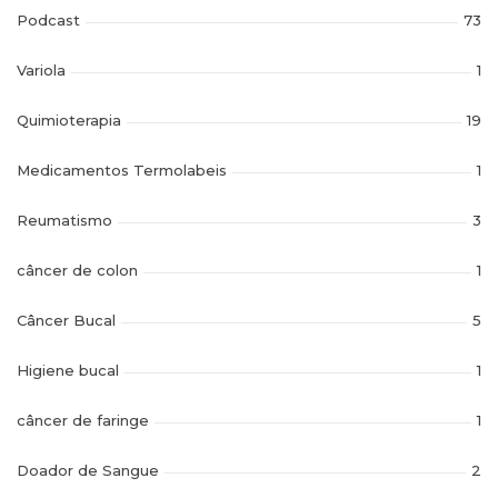
Podcast
73
Variola
1
Quimioterapia
19
Medicamentos Termolabeis
1
Reumatismo
3
câncer de colon
1
Câncer Bucal
5
Higiene bucal
1
câncer de faringe
1
Doador de Sangue
2