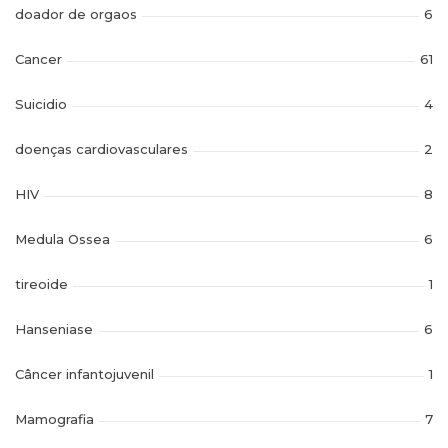
doador de orgaos
6
Cancer
61
Suicidio
4
doenças cardiovasculares
2
HIV
8
Medula Ossea
6
tireoide
1
Hanseniase
6
Câncer infantojuvenil
1
Mamografia
7