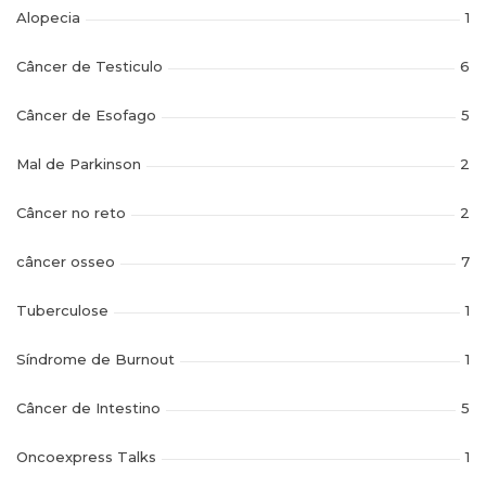
Alopecia
1
Câncer de Testiculo
6
Câncer de Esofago
5
Mal de Parkinson
2
Câncer no reto
2
câncer osseo
7
Tuberculose
1
Síndrome de Burnout
1
Câncer de Intestino
5
Oncoexpress Talks
1