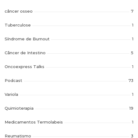
câncer osseo
7
Tuberculose
1
Síndrome de Burnout
1
Câncer de Intestino
5
Oncoexpress Talks
1
Podcast
73
Variola
1
Quimioterapia
19
Medicamentos Termolabeis
1
Reumatismo
3