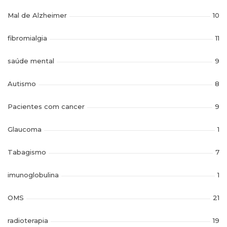
Mal de Alzheimer
10
fibromialgia
11
saúde mental
9
Autismo
8
Pacientes com cancer
9
Glaucoma
1
Tabagismo
7
imunoglobulina
1
OMS
21
radioterapia
19