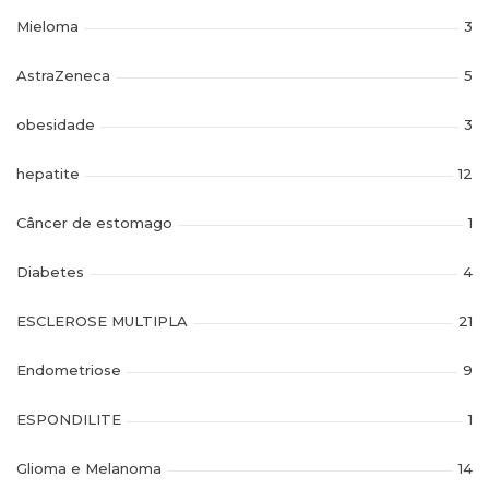
Mieloma
3
AstraZeneca
5
obesidade
3
hepatite
12
Câncer de estomago
1
Diabetes
4
ESCLEROSE MULTIPLA
21
Endometriose
9
ESPONDILITE
1
Glioma e Melanoma
14