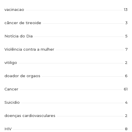
vacinacao
13
câncer de tireoide
3
Notícia do Dia
5
Violência contra a mulher
7
vitiligo
2
doador de orgaos
6
Cancer
61
Suicidio
4
doenças cardiovasculares
2
HIV
8