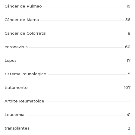
Câncer de Pulmao
10
Câncer de Mama
56
Cancêr de Colorretal
8
coronavirus
60
Lupus
17
sistema imunologico
5
tratamento
107
Artrite Reumatoide
1
Leucemia
41
transplantes
2