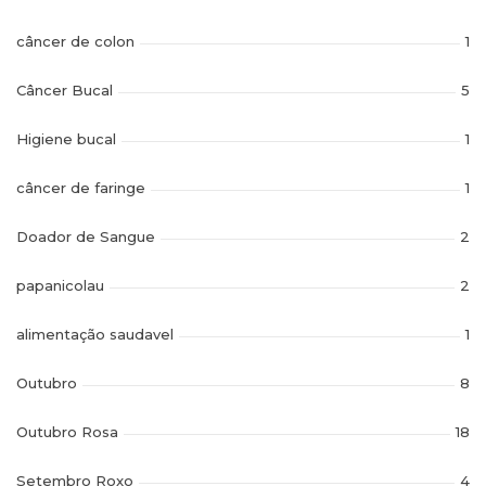
câncer de colon
1
Câncer Bucal
5
Higiene bucal
1
câncer de faringe
1
Doador de Sangue
2
papanicolau
2
alimentação saudavel
1
Outubro
8
Outubro Rosa
18
Setembro Roxo
4