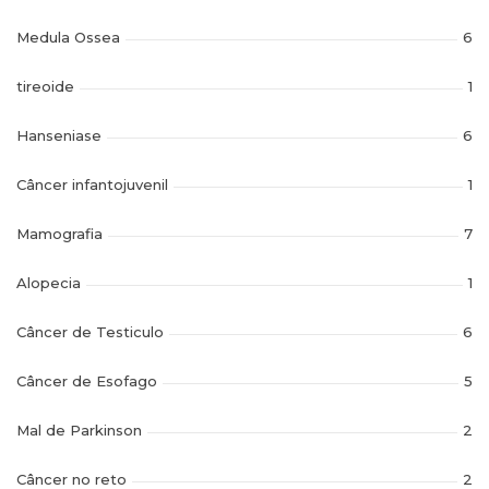
Medula Ossea
6
tireoide
1
Hanseniase
6
Câncer infantojuvenil
1
Mamografia
7
Alopecia
1
Câncer de Testiculo
6
Câncer de Esofago
5
Mal de Parkinson
2
Câncer no reto
2