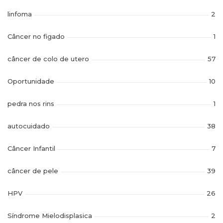
linfoma
2
Câncer no figado
1
câncer de colo de utero
57
Oportunidade
10
pedra nos rins
1
autocuidado
38
Câncer Infantil
7
câncer de pele
39
HPV
26
Síndrome Mielodisplasica
2