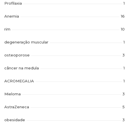
Profilaxia
1
Anemia
16
rim
10
degeneração muscular
1
osteoporose
3
câncer na medula
1
ACROMEGALIA
1
Mieloma
3
AstraZeneca
5
obesidade
3