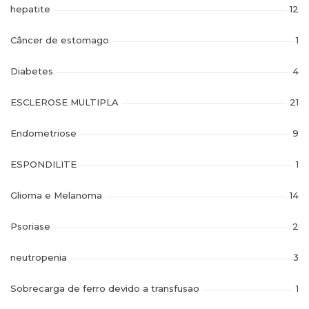
hepatite
12
Câncer de estomago
1
Diabetes
4
ESCLEROSE MULTIPLA
21
Endometriose
9
ESPONDILITE
1
Glioma e Melanoma
14
Psoriase
2
neutropenia
3
Sobrecarga de ferro devido a transfusao
1