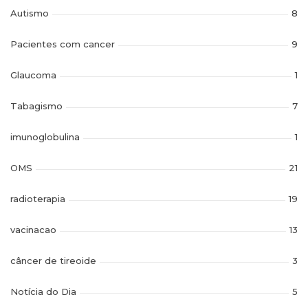
Autismo
8
Pacientes com cancer
9
Glaucoma
1
Tabagismo
7
imunoglobulina
1
OMS
21
radioterapia
19
vacinacao
13
câncer de tireoide
3
Notícia do Dia
5