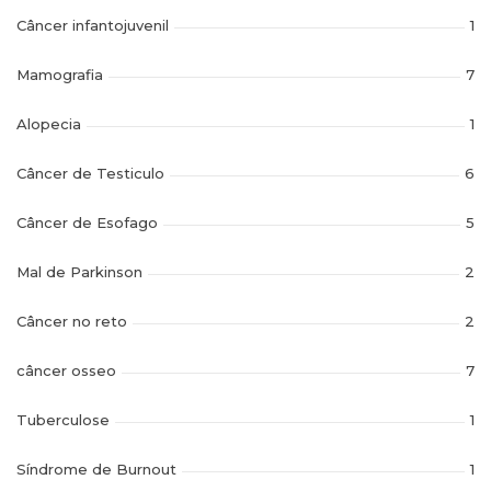
Câncer infantojuvenil
1
Mamografia
7
Alopecia
1
Câncer de Testiculo
6
Câncer de Esofago
5
Mal de Parkinson
2
Câncer no reto
2
câncer osseo
7
Tuberculose
1
Síndrome de Burnout
1