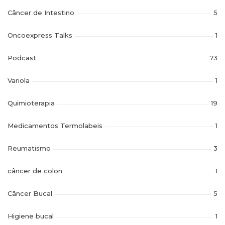
Câncer de Intestino
5
Oncoexpress Talks
1
Podcast
73
Variola
1
Quimioterapia
19
Medicamentos Termolabeis
1
Reumatismo
3
câncer de colon
1
Câncer Bucal
5
Higiene bucal
1