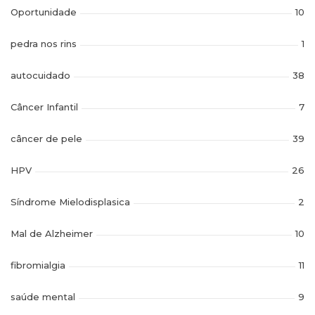
Oportunidade
10
pedra nos rins
1
autocuidado
38
Câncer Infantil
7
câncer de pele
39
HPV
26
Síndrome Mielodisplasica
2
Mal de Alzheimer
10
fibromialgia
11
saúde mental
9