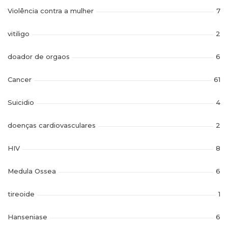
Violência contra a mulher
7
vitiligo
2
doador de orgaos
6
Cancer
61
Suicidio
4
doenças cardiovasculares
2
HIV
8
Medula Ossea
6
tireoide
1
Hanseniase
6