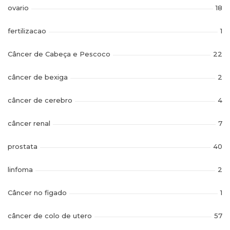
ovario
18
fertilizacao
1
Câncer de Cabeça e Pescoco
22
câncer de bexiga
2
câncer de cerebro
4
câncer renal
7
prostata
40
linfoma
2
Câncer no figado
1
câncer de colo de utero
57