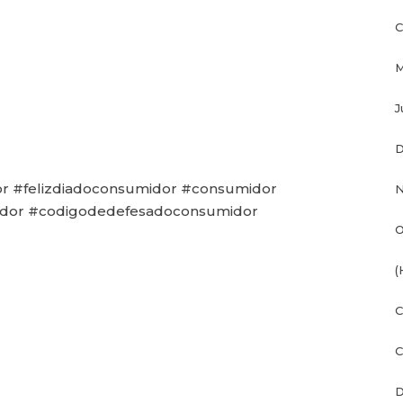
C
M
J
D
r #felizdiadoconsumidor #consumidor
N
idor #codigodedefesadoconsumidor
O
(
C
C
D