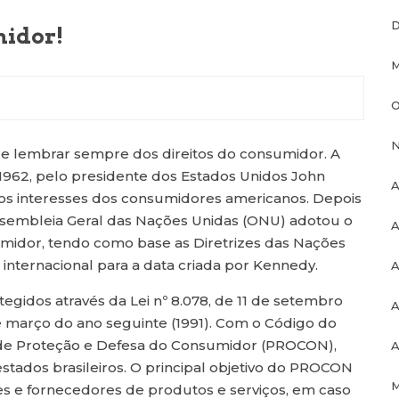
D
midor!
M
O
N
 e lembrar sempre dos direitos do consumidor. A
e 1962, pelo presidente dos Estados Unidos John
A
s interesses dos consumidores americanos. Depois
ssembleia Geral das Nações Unidas (ONU) adotou o
A
midor, tendo como base as Diretrizes das Nações
internacional para a data criada por Kennedy.
A
tegidos através da Lei nº 8.078, de 11 de setembro
A
e março do ano seguinte (1991). Com o Código do
a de Proteção e Defesa do Consumidor (PROCON),
A
stados brasileiros. O principal objetivo do PROCON
M
s e fornecedores de produtos e serviços, em caso