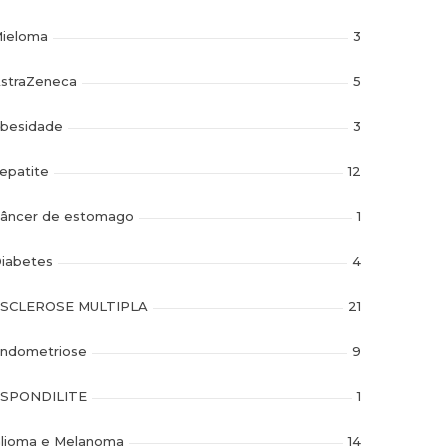
ieloma
3
straZeneca
5
besidade
3
epatite
12
âncer de estomago
1
iabetes
4
SCLEROSE MULTIPLA
21
ndometriose
9
SPONDILITE
1
lioma e Melanoma
14