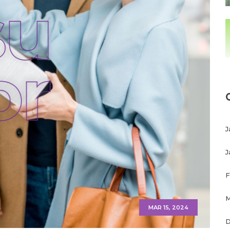
J
J
F
M
MAR 15, 2024
D