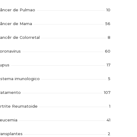
âncer de Pulmao
10
âncer de Mama
56
ancêr de Colorretal
8
oronavirus
60
upus
17
istema imunologico
5
ratamento
107
rtrite Reumatoide
1
eucemia
41
ransplantes
2