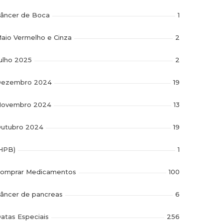
âncer de Boca
1
aio Vermelho e Cinza
2
ulho 2025
2
ezembro 2024
19
ovembro 2024
13
utubro 2024
19
HPB)
1
omprar Medicamentos
100
âncer de pancreas
6
atas Especiais
256