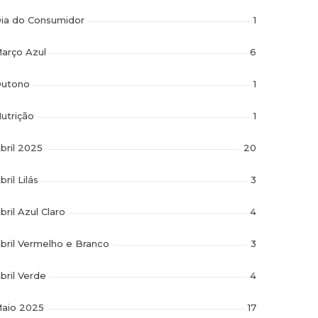
ia do Consumidor
1
arço Azul
6
utono
1
utrição
1
bril 2025
20
bril Lilás
3
bril Azul Claro
4
bril Vermelho e Branco
3
bril Verde
4
aio 2025
17