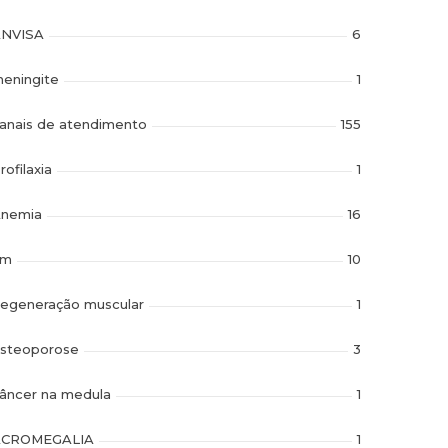
NVISA
6
eningite
1
anais de atendimento
155
rofilaxia
1
nemia
16
im
10
egeneração muscular
1
steoporose
3
âncer na medula
1
ACROMEGALIA
1