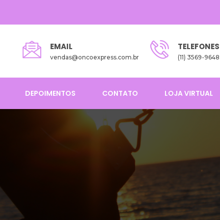
EMAIL
TELEFONES
vendas@oncoexpress.com.br
(11) 3569-9648
DEPOIMENTOS
CONTATO
LOJA VIRTUAL