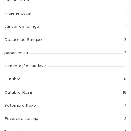
Câncer Bucal
5
Higiene bucal
1
câncer de faringe
1
Doador de Sangue
2
papanicolau
2
alimentação saudavel
1
Outubro
8
Outubro Rosa
18
Setembro Roxo
4
Fevereiro Laranja
5