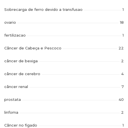
Sobrecarga de ferro devido a transfusao
1
ovario
18
fertilizacao
1
Câncer de Cabeça e Pescoco
22
câncer de bexiga
2
câncer de cerebro
4
câncer renal
7
prostata
40
linfoma
2
Câncer no figado
1