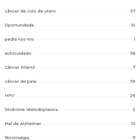
câncer de colo de utero
57
Oportunidade
10
pedra nos rins
1
autocuidado
38
Câncer Infantil
7
câncer de pele
39
HPV
26
Síndrome Mielodisplasica
2
Mal de Alzheimer
10
fibromialgia
11