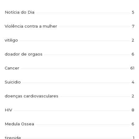
Notícia do Dia
5
Violência contra a mulher
7
vitiligo
2
doador de orgaos
6
Cancer
61
Suicidio
4
doenças cardiovasculares
2
HIV
8
Medula Ossea
6
tireoide
1