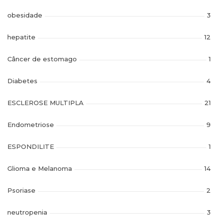
obesidade
3
hepatite
12
Câncer de estomago
1
Diabetes
4
ESCLEROSE MULTIPLA
21
Endometriose
9
ESPONDILITE
1
Glioma e Melanoma
14
Psoriase
2
neutropenia
3