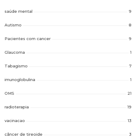
saúde mental
9
Autismo
8
Pacientes com cancer
9
Glaucoma
1
Tabagismo
7
imunoglobulina
1
OMS
21
radioterapia
19
vacinacao
13
câncer de tireoide
3