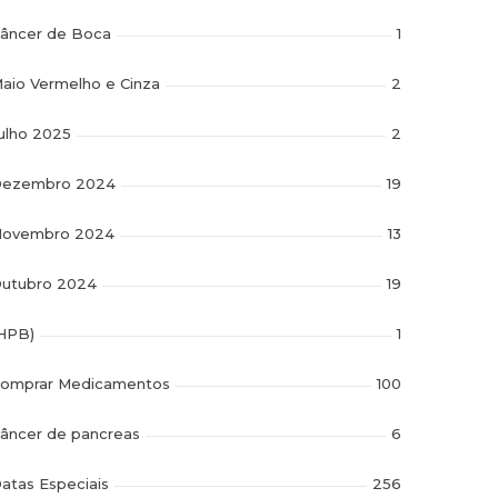
âncer de Boca
1
aio Vermelho e Cinza
2
ulho 2025
2
ezembro 2024
19
ovembro 2024
13
utubro 2024
19
HPB)
1
omprar Medicamentos
100
âncer de pancreas
6
atas Especiais
256