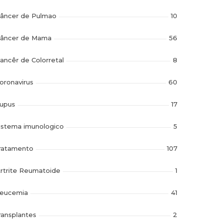
âncer de Pulmao
10
âncer de Mama
56
ancêr de Colorretal
8
oronavirus
60
upus
17
istema imunologico
5
ratamento
107
rtrite Reumatoide
1
eucemia
41
ransplantes
2