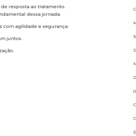
 de resposta ao tratamento.
C
ndamental dessa jornada.
M
s com agilidade e segurança.
J
m juntos.
zação.
D
N
O
(
C
C
D