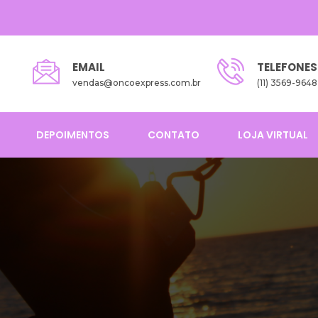
EMAIL
TELEFONES
vendas@oncoexpress.com.br
(11) 3569-9648
DEPOIMENTOS
CONTATO
LOJA VIRTUAL