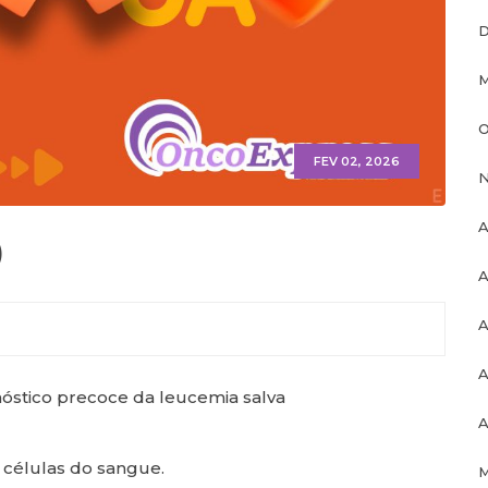
D
M
O
FEV 02, 2026
N
A
)
A
A
A
nóstico precoce da leucemia salva
A
 células do sangue.
M