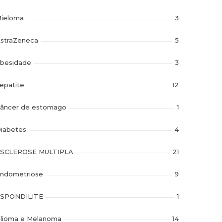
ieloma
3
straZeneca
5
besidade
3
epatite
12
âncer de estomago
1
iabetes
4
SCLEROSE MULTIPLA
21
ndometriose
9
SPONDILITE
1
lioma e Melanoma
14