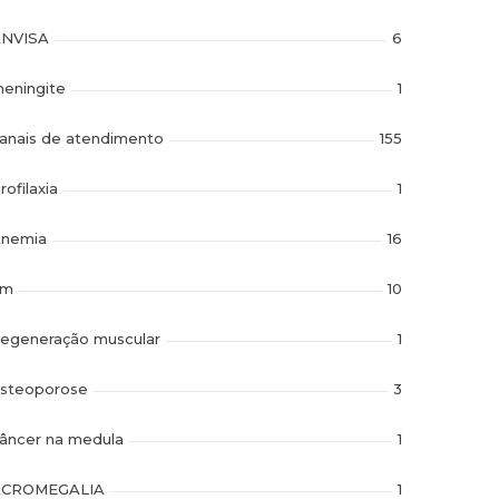
NVISA
6
eningite
1
anais de atendimento
155
rofilaxia
1
nemia
16
im
10
egeneração muscular
1
steoporose
3
âncer na medula
1
ACROMEGALIA
1