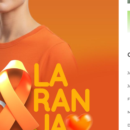
J
J
F
M
D