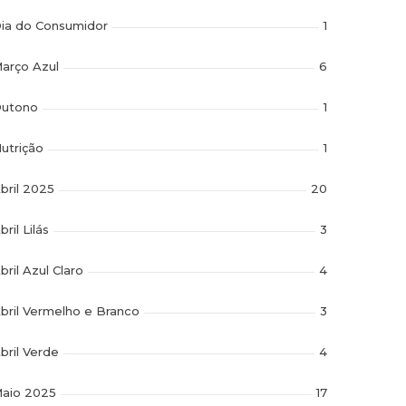
ia do Consumidor
1
arço Azul
6
utono
1
utrição
1
bril 2025
20
bril Lilás
3
bril Azul Claro
4
bril Vermelho e Branco
3
bril Verde
4
aio 2025
17