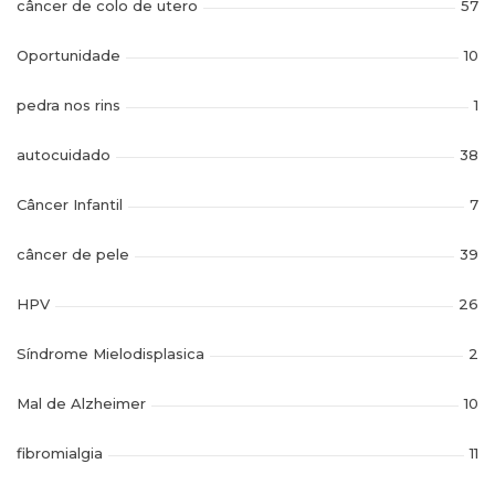
câncer de colo de utero
57
Oportunidade
10
pedra nos rins
1
autocuidado
38
Câncer Infantil
7
câncer de pele
39
HPV
26
Síndrome Mielodisplasica
2
Mal de Alzheimer
10
fibromialgia
11