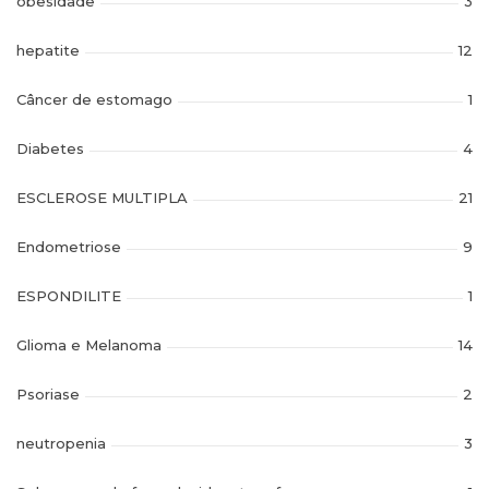
obesidade
3
hepatite
12
Câncer de estomago
1
Diabetes
4
ESCLEROSE MULTIPLA
21
Endometriose
9
ESPONDILITE
1
Glioma e Melanoma
14
Psoriase
2
neutropenia
3