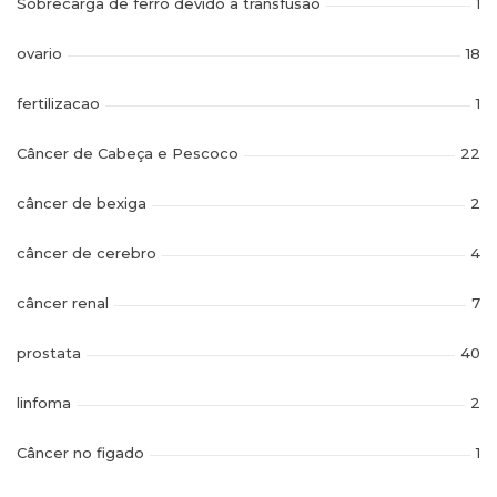
Sobrecarga de ferro devido a transfusao
1
ovario
18
fertilizacao
1
Câncer de Cabeça e Pescoco
22
câncer de bexiga
2
câncer de cerebro
4
câncer renal
7
prostata
40
linfoma
2
Câncer no figado
1