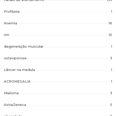
Profilaxia
1
Anemia
16
rim
10
degeneração muscular
1
osteoporose
3
câncer na medula
1
ACROMEGALIA
1
Mieloma
3
AstraZeneca
5