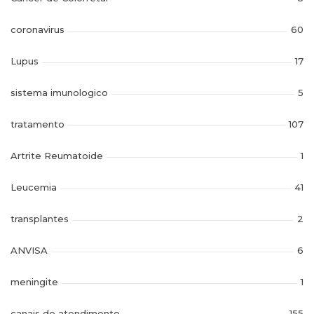
coronavirus
60
Lupus
17
sistema imunologico
5
tratamento
107
Artrite Reumatoide
1
Leucemia
41
transplantes
2
ANVISA
6
meningite
1
canais de atendimento
155