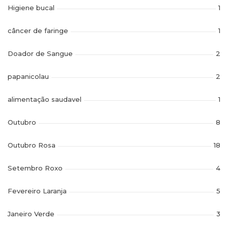
Higiene bucal
1
câncer de faringe
1
Doador de Sangue
2
papanicolau
2
alimentação saudavel
1
Outubro
8
Outubro Rosa
18
Setembro Roxo
4
Fevereiro Laranja
5
Janeiro Verde
3