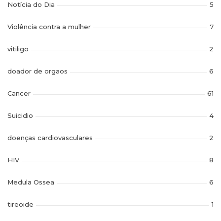
Notícia do Dia
5
Violência contra a mulher
7
vitiligo
2
doador de orgaos
6
Cancer
61
Suicidio
4
doenças cardiovasculares
2
HIV
8
Medula Ossea
6
tireoide
1