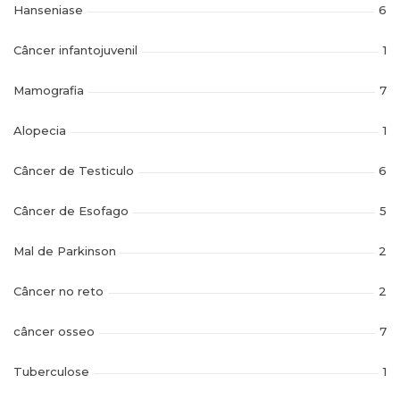
Hanseniase
6
Câncer infantojuvenil
1
Mamografia
7
Alopecia
1
Câncer de Testiculo
6
Câncer de Esofago
5
Mal de Parkinson
2
Câncer no reto
2
câncer osseo
7
Tuberculose
1