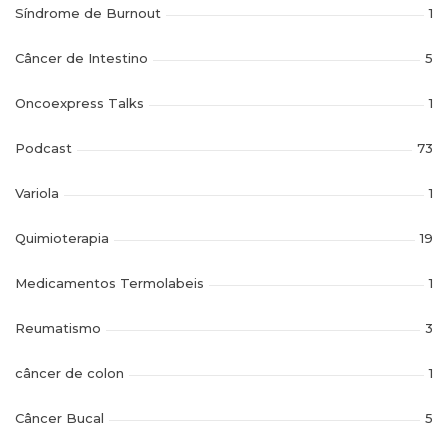
Síndrome de Burnout
1
Câncer de Intestino
5
Oncoexpress Talks
1
Podcast
73
Variola
1
Quimioterapia
19
Medicamentos Termolabeis
1
Reumatismo
3
câncer de colon
1
Câncer Bucal
5