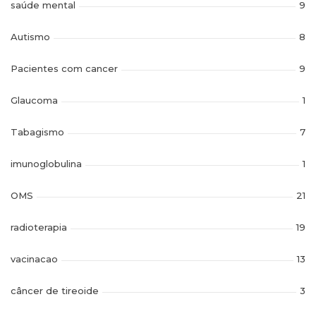
saúde mental
9
Autismo
8
Pacientes com cancer
9
Glaucoma
1
Tabagismo
7
imunoglobulina
1
OMS
21
radioterapia
19
vacinacao
13
câncer de tireoide
3