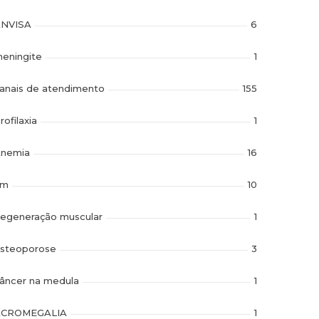
NVISA
6
eningite
1
anais de atendimento
155
rofilaxia
1
nemia
16
im
10
egeneração muscular
1
steoporose
3
âncer na medula
1
ACROMEGALIA
1