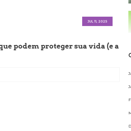
JUL 11, 2025
 que podem proteger sua vida (e a
J
J
F
M
D