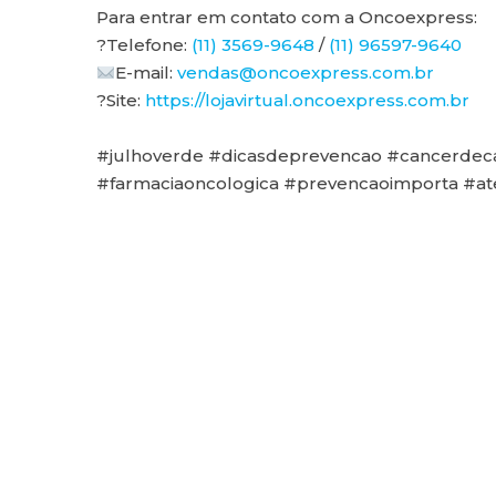
Para entrar em contato com a Oncoexpress:
?Telefone:
(11) 3569-9648
/
(11) 96597-9640
E-mail:
vendas@oncoexpress.com.br
?Site:
https://lojavirtual.oncoexpress.com.br
#julhoverde #dicasdeprevencao #cancerdec
#farmaciaoncologica #prevencaoimporta #at