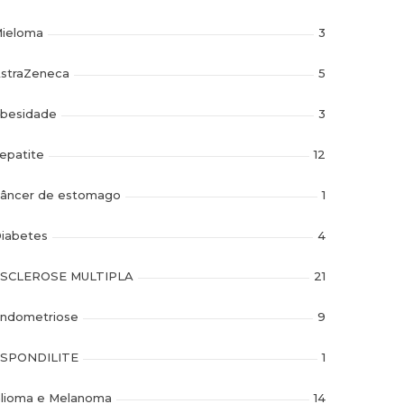
ieloma
3
straZeneca
5
besidade
3
epatite
12
âncer de estomago
1
iabetes
4
SCLEROSE MULTIPLA
21
ndometriose
9
SPONDILITE
1
lioma e Melanoma
14