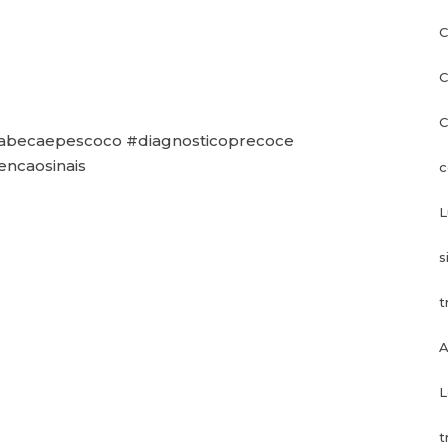
C
C
C
abecaepescoco #diagnosticoprecoce
encaosinais
c
L
s
t
A
L
t