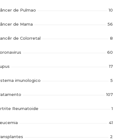
âncer de Pulmao
10
âncer de Mama
56
ancêr de Colorretal
8
oronavirus
60
upus
17
istema imunologico
5
ratamento
107
rtrite Reumatoide
1
eucemia
41
ransplantes
2