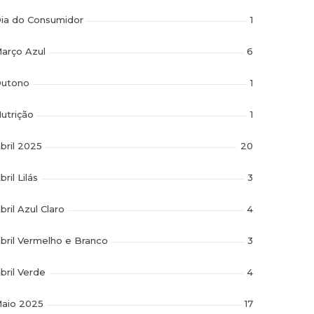
ia do Consumidor
1
arço Azul
6
utono
1
utrição
1
bril 2025
20
bril Lilás
3
bril Azul Claro
4
bril Vermelho e Branco
3
bril Verde
4
aio 2025
17