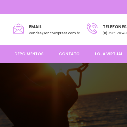
EMAIL
TELEFONES
vendas@oncoexpress.com.br
(11) 3569-9648
DEPOIMENTOS
CONTATO
LOJA VIRTUAL