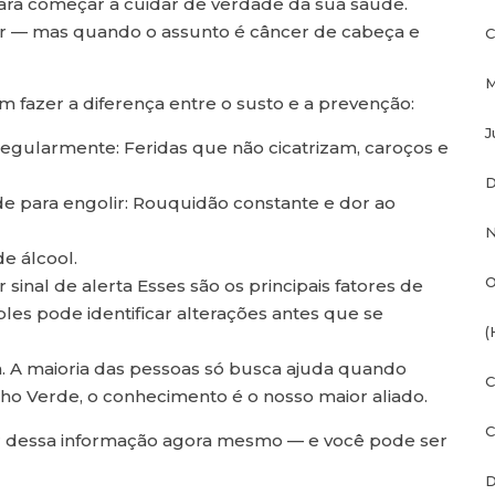
ara começar a cuidar de verdade da sua saúde.
r — mas quando o assunto é câncer de cabeça e
C
M
 fazer a diferença entre o susto e a prevenção:
J
regularmente: Feridas que não cicatrizam, caroços e
D
ade para engolir: Rouquidão constante e dor ao
N
e álcool.
O
inal de alerta Esses são os principais fatores de
les pode identificar alterações antes que se
(
. A maioria das pessoas só busca ajuda quando
C
lho Verde, o conhecimento é o nosso maior aliado.
C
r dessa informação agora mesmo — e você pode ser
D