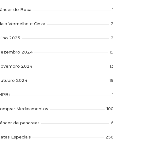
âncer de Boca
1
aio Vermelho e Cinza
2
ulho 2025
2
ezembro 2024
19
ovembro 2024
13
utubro 2024
19
HPB)
1
omprar Medicamentos
100
âncer de pancreas
6
atas Especiais
256