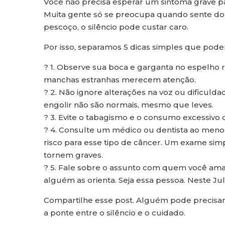
Você não precisa esperar um sintoma grave p
Muita gente só se preocupa quando sente do
pescoço, o silêncio pode custar caro.
Por isso, separamos 5 dicas simples que podem
? 1. Observe sua boca e garganta no espelho 
manchas estranhas merecem atenção.
? 2. Não ignore alterações na voz ou dificuld
engolir não são normais, mesmo que leves.
? 3. Evite o tabagismo e o consumo excessivo d
? 4. Consulte um médico ou dentista ao menor s
risco para esse tipo de câncer. Um exame simp
tornem graves.
? 5. Fale sobre o assunto com quem você ama
alguém as orienta. Seja essa pessoa. Neste Ju
Compartilhe esse post. Alguém pode precisa
a ponte entre o silêncio e o cuidado.