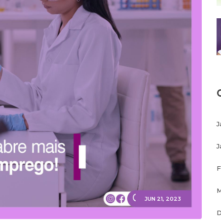
J
J
F
M
JUN 21, 2023
D