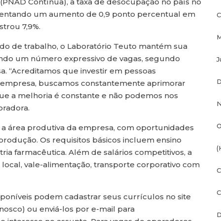
 (PNAD Contínua), a taxa de desocupação no país no
resentando um aumento de 0,9 ponto percentual em
C
strou 7,9%.
M
o de trabalho, o Laboratório Teuto mantém sua
cendo um número expressivo de vagas, segundo
J
. “Acreditamos que investir em pessoas
D
na empresa, buscamos constantemente aprimorar
ue a melhoria é constante e não podemos nos
N
oradora.
O
a a área produtiva da empresa, com oportunidades
produção. Os requisitos básicos incluem ensino
(
ria farmacêutica. Além de salários competitivos, a
local, vale-alimentação, transporte corporativo com
C
C
sponíveis podem cadastrar seus currículos no site
nosco) ou enviá-los por e-mail para
D