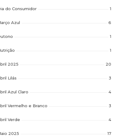
ia do Consumidor
1
arço Azul
6
utono
1
utrição
1
bril 2025
20
bril Lilás
3
bril Azul Claro
4
bril Vermelho e Branco
3
bril Verde
4
aio 2025
17