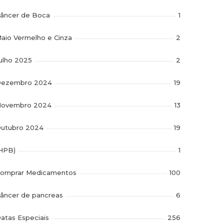
âncer de Boca
1
aio Vermelho e Cinza
2
ulho 2025
2
ezembro 2024
19
ovembro 2024
13
utubro 2024
19
HPB)
1
omprar Medicamentos
100
âncer de pancreas
6
atas Especiais
256