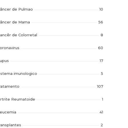
âncer de Pulmao
10
âncer de Mama
56
ancêr de Colorretal
8
oronavirus
60
upus
17
istema imunologico
5
ratamento
107
rtrite Reumatoide
1
eucemia
41
ransplantes
2