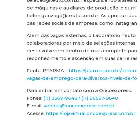
selecao@teuto.com.br, especificando a área d
de máquinas e auxiliares de produção, o cur
helen.gonzaga@teuto.com.br. As oportunidad
das redes sociais da empresa, como Instagram
Além das vagas externas, o Laboratório Teuto
colaboradores por meio de seleções internas.
desenvolverem dentro do mais completo parq
reconhecimento e ascensão em suas carreiras
Fonte: PFARMA –
https://pfarma.com.br/empr
vagas-de-emprego-para-diversos-niveis-de-f
Para entrar em contato com a Oncoexpress:
Fones:
(11) 3569-9648 / (11) 96597-9640
E-mail:
vendas@oncoexpress.com.br
Acesse:
https://lojavirtual.oncoexpress.com.br