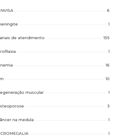
NVISA
6
eningite
1
anais de atendimento
155
rofilaxia
1
nemia
16
im
10
egeneração muscular
1
steoporose
3
âncer na medula
1
ACROMEGALIA
1