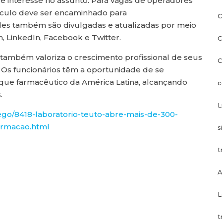
e interesse no assunto. Para vagas de operadores
rículo deve ser encaminhado para
C
es também são divulgadas e atualizadas por meio
, LinkedIn, Facebook e Twitter.
C
 também valoriza o crescimento profissional de seus
C
 Os funcionários têm a oportunidade de se
ue farmacêutico da América Latina, alcançando
c
.
L
ego/8418-laboratorio-teuto-abre-mais-de-300-
ormacao.html
s
t
A
L
t