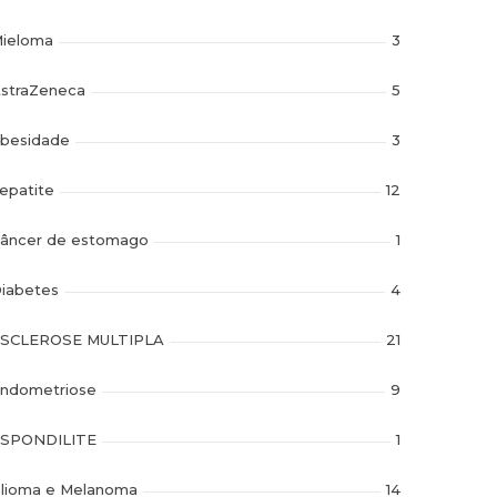
ieloma
3
straZeneca
5
besidade
3
epatite
12
âncer de estomago
1
iabetes
4
SCLEROSE MULTIPLA
21
ndometriose
9
SPONDILITE
1
lioma e Melanoma
14