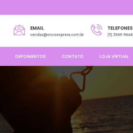
EMAIL
TELEFONES
vendas@oncoexpress.com.br
(11) 3569-9648
DEPOIMENTOS
CONTATO
LOJA VIRTUAL