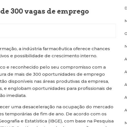
D
 de 300 vagas de emprego
M
O
N
rmação, a indústria farmacêutica oferece chances
ivos e possibilidade de crescimento interno.
A
utico e reconhecido pelo seu compromisso com a
A
ertura de mais de 300 oportunidades de emprego
tão disponíveis nas áreas produtivas da empresa,
A
os, e englobam oportunidades para profissionais de
ão imediata.
A
tecer uma desaceleração na ocupação do mercado
A
es temporárias de fim de ano. De acordo com os
Geografia e Estatística (IBGE), com base na Pesquisa
M