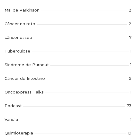
Mal de Parkinson
2
Câncer no reto
2
câncer osseo
7
Tuberculose
1
Síndrome de Burnout
1
Câncer de Intestino
5
Oncoexpress Talks
1
Podcast
73
Variola
1
Quimioterapia
19