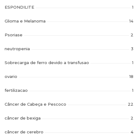
ESPONDILITE
1
Glioma e Melanoma
14
Psoriase
2
neutropenia
3
Sobrecarga de ferro devido a transfusao
1
ovario
18
fertilizacao
1
Câncer de Cabeça e Pescoco
22
câncer de bexiga
2
câncer de cerebro
4