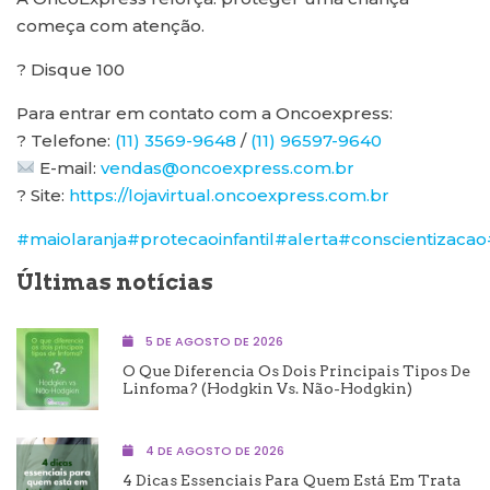
começa com atenção.
? Disque 100
Para entrar em contato com a Oncoexpress:
? Telefone:
(11) 3569-9648
/
(11) 96597-9640
E-mail:
vendas@oncoexpress.com.br
? Site:
https://lojavirtual.oncoexpress.com.br
#maiolaranja
#protecaoinfantil
#alerta
#conscientizacao
Últimas notícias
5 DE AGOSTO DE 2026
O Que Diferencia Os Dois Principais Tipos De
Linfoma? (Hodgkin Vs. Não-Hodgkin)
4 DE AGOSTO DE 2026
4 Dicas Essenciais Para Quem Está Em Trata