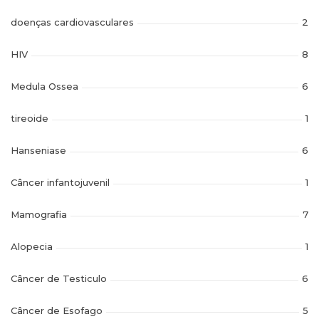
doenças cardiovasculares
2
HIV
8
Medula Ossea
6
tireoide
1
Hanseniase
6
Câncer infantojuvenil
1
Mamografia
7
Alopecia
1
Câncer de Testiculo
6
Câncer de Esofago
5