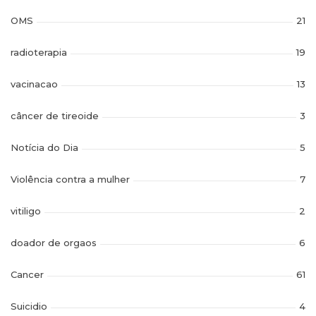
OMS
21
radioterapia
19
vacinacao
13
câncer de tireoide
3
Notícia do Dia
5
Violência contra a mulher
7
vitiligo
2
doador de orgaos
6
Cancer
61
Suicidio
4