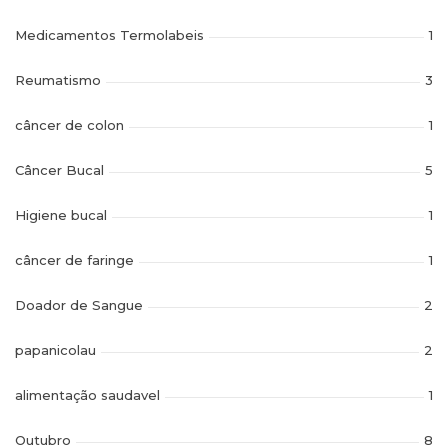
Medicamentos Termolabeis
1
Reumatismo
3
câncer de colon
1
Câncer Bucal
5
Higiene bucal
1
câncer de faringe
1
Doador de Sangue
2
papanicolau
2
alimentação saudavel
1
Outubro
8