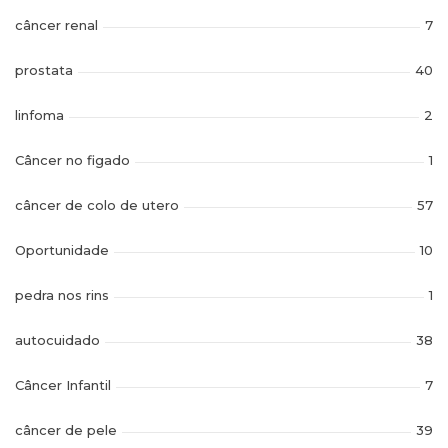
câncer renal
7
prostata
40
linfoma
2
Câncer no figado
1
câncer de colo de utero
57
Oportunidade
10
pedra nos rins
1
autocuidado
38
Câncer Infantil
7
câncer de pele
39