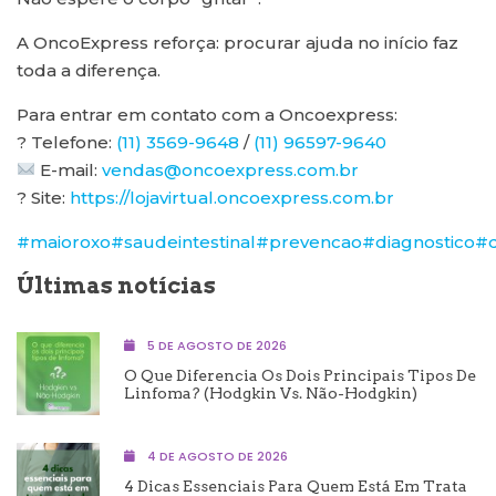
A OncoExpress reforça: procurar ajuda no início faz
toda a diferença.
Para entrar em contato com a Oncoexpress:
? Telefone:
(11) 3569-9648
/
(11) 96597-9640
E-mail:
vendas@oncoexpress.com.br
? Site:
https://lojavirtual.oncoexpress.com.br
#maioroxo
#saudeintestinal
#prevencao
#diagnostico
#q
Últimas notícias
5 DE AGOSTO DE 2026
O Que Diferencia Os Dois Principais Tipos De
Linfoma? (Hodgkin Vs. Não-Hodgkin)
4 DE AGOSTO DE 2026
4 Dicas Essenciais Para Quem Está Em Trata