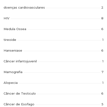
doenças cardiovasculares
2
HIV
8
Medula Ossea
6
tireoide
1
Hanseniase
6
Câncer infantojuvenil
1
Mamografia
7
Alopecia
1
Câncer de Testiculo
6
Câncer de Esofago
5