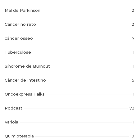
Mal de Parkinson
2
Câncer no reto
2
câncer osseo
7
Tuberculose
1
Síndrome de Burnout
1
Câncer de Intestino
5
Oncoexpress Talks
1
Podcast
73
Variola
1
Quimioterapia
19