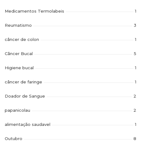
Medicamentos Termolabeis
1
Reumatismo
3
câncer de colon
1
Câncer Bucal
5
Higiene bucal
1
câncer de faringe
1
Doador de Sangue
2
papanicolau
2
alimentação saudavel
1
Outubro
8