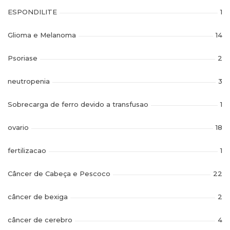
ESPONDILITE
1
Glioma e Melanoma
14
Psoriase
2
neutropenia
3
Sobrecarga de ferro devido a transfusao
1
ovario
18
fertilizacao
1
Câncer de Cabeça e Pescoco
22
câncer de bexiga
2
câncer de cerebro
4