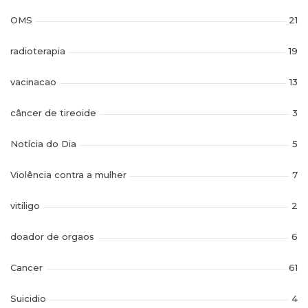
OMS
21
radioterapia
19
vacinacao
13
câncer de tireoide
3
Notícia do Dia
5
Violência contra a mulher
7
vitiligo
2
doador de orgaos
6
Cancer
61
Suicidio
4