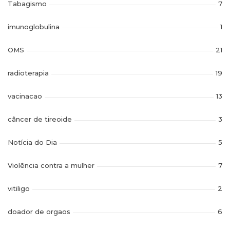
Tabagismo
7
imunoglobulina
1
OMS
21
radioterapia
19
vacinacao
13
câncer de tireoide
3
Notícia do Dia
5
Violência contra a mulher
7
vitiligo
2
doador de orgaos
6