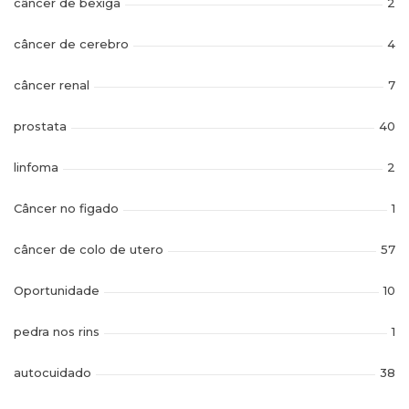
câncer de bexiga
2
câncer de cerebro
4
câncer renal
7
prostata
40
linfoma
2
Câncer no figado
1
câncer de colo de utero
57
Oportunidade
10
pedra nos rins
1
autocuidado
38