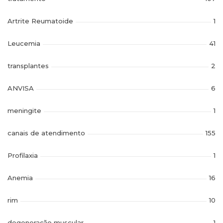
Artrite Reumatoide
1
Leucemia
41
transplantes
2
ANVISA
6
meningite
1
canais de atendimento
155
Profilaxia
1
Anemia
16
rim
10
degeneração muscular
1