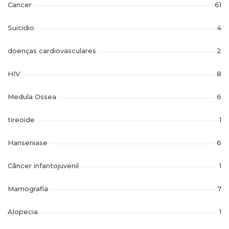
Cancer
61
Suicidio
4
doenças cardiovasculares
2
HIV
8
Medula Ossea
6
tireoide
1
Hanseniase
6
Câncer infantojuvenil
1
Mamografia
7
Alopecia
1