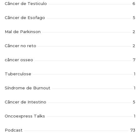
Câncer de Testiculo
6
Câncer de Esofago
5
Mal de Parkinson
2
Câncer no reto
2
câncer osseo
7
Tuberculose
1
Síndrome de Burnout
1
Câncer de Intestino
5
Oncoexpress Talks
1
Podcast
73