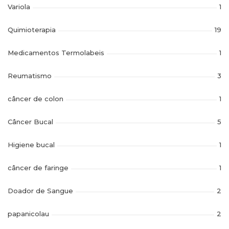
Variola
1
Quimioterapia
19
Medicamentos Termolabeis
1
Reumatismo
3
câncer de colon
1
Câncer Bucal
5
Higiene bucal
1
câncer de faringe
1
Doador de Sangue
2
papanicolau
2