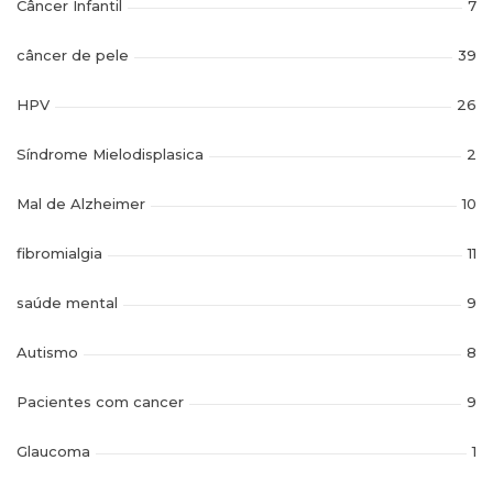
Câncer Infantil
7
câncer de pele
39
HPV
26
Síndrome Mielodisplasica
2
Mal de Alzheimer
10
fibromialgia
11
saúde mental
9
Autismo
8
Pacientes com cancer
9
Glaucoma
1