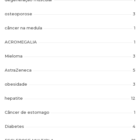
osteoporose
3
câncer na medula
1
ACROMEGALIA
1
Mieloma
3
AstraZeneca
5
obesidade
3
hepatite
12
Câncer de estomago
1
Diabetes
4