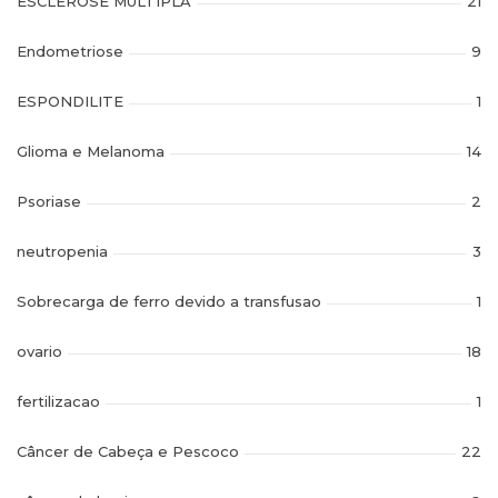
ESCLEROSE MULTIPLA
21
Endometriose
9
ESPONDILITE
1
Glioma e Melanoma
14
Psoriase
2
neutropenia
3
Sobrecarga de ferro devido a transfusao
1
ovario
18
fertilizacao
1
Câncer de Cabeça e Pescoco
22