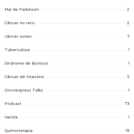
Mal de Parkinson
2
Câncer no reto
2
câncer osseo
7
Tuberculose
1
Síndrome de Burnout
1
Câncer de Intestino
5
Oncoexpress Talks
1
Podcast
73
Variola
1
Quimioterapia
19