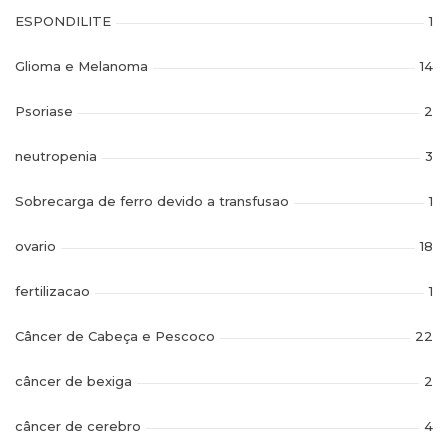
ESPONDILITE
1
Glioma e Melanoma
14
Psoriase
2
neutropenia
3
Sobrecarga de ferro devido a transfusao
1
ovario
18
fertilizacao
1
Câncer de Cabeça e Pescoco
22
câncer de bexiga
2
câncer de cerebro
4