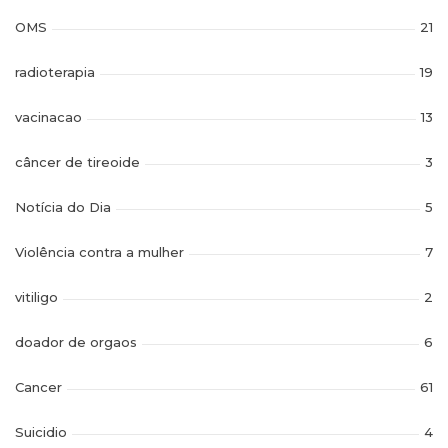
OMS
21
radioterapia
19
vacinacao
13
câncer de tireoide
3
Notícia do Dia
5
Violência contra a mulher
7
vitiligo
2
doador de orgaos
6
Cancer
61
Suicidio
4