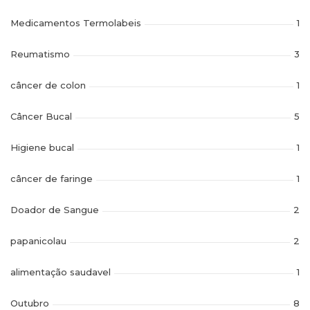
Medicamentos Termolabeis
1
Reumatismo
3
câncer de colon
1
Câncer Bucal
5
Higiene bucal
1
câncer de faringe
1
Doador de Sangue
2
papanicolau
2
alimentação saudavel
1
Outubro
8