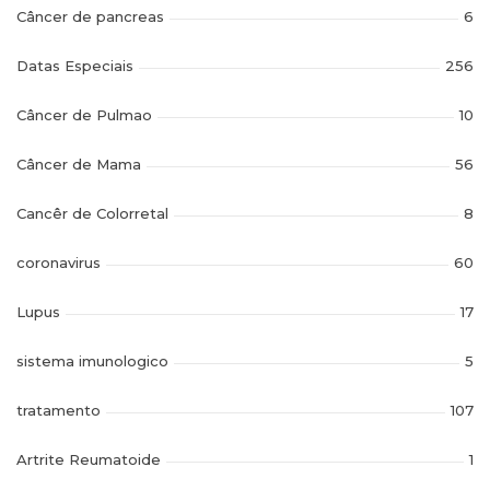
Câncer de pancreas
6
Datas Especiais
256
Câncer de Pulmao
10
Câncer de Mama
56
Cancêr de Colorretal
8
coronavirus
60
Lupus
17
sistema imunologico
5
tratamento
107
Artrite Reumatoide
1