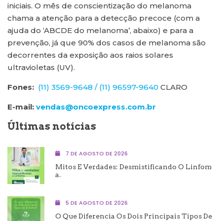
iniciais. O mês de conscientização do melanoma
chama a atenção para a detecção precoce (com a
ajuda do ‘ABCDE do melanoma’, abaixo) e para a
prevenção, já que 90% dos casos de melanoma são
decorrentes da exposição aos raios solares
ultravioletas (UV).
Fones:
(11) 3569-9648 /
(11) 96597-9640
CLARO
E-mail:
vendas@oncoexpress.com.br
Últimas notícias
7 DE AGOSTO DE 2026
Mitos E Verdades: Desmistificando O Linfom
A.
5 DE AGOSTO DE 2026
O Que Diferencia Os Dois Principais Tipos De