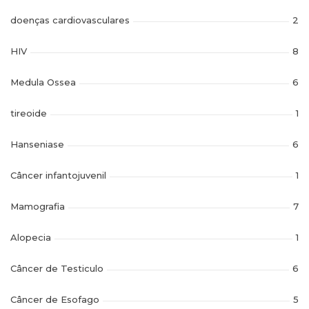
doenças cardiovasculares
2
HIV
8
Medula Ossea
6
tireoide
1
Hanseniase
6
Câncer infantojuvenil
1
Mamografia
7
Alopecia
1
Câncer de Testiculo
6
Câncer de Esofago
5