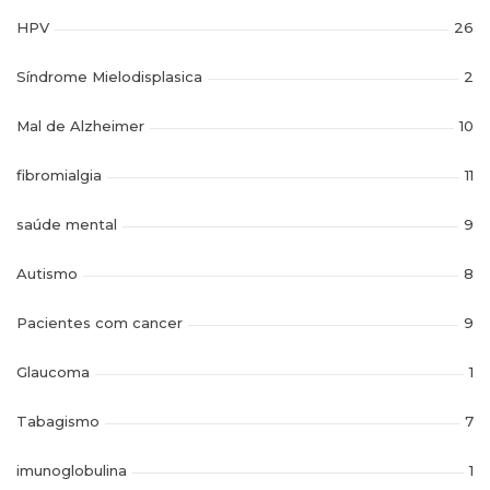
HPV
26
Síndrome Mielodisplasica
2
Mal de Alzheimer
10
fibromialgia
11
saúde mental
9
Autismo
8
Pacientes com cancer
9
Glaucoma
1
Tabagismo
7
imunoglobulina
1