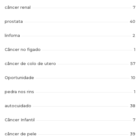
câncer renal
7
prostata
40
linfoma
2
Câncer no figado
1
câncer de colo de utero
57
Oportunidade
10
pedra nos rins
1
autocuidado
38
Câncer Infantil
7
câncer de pele
39