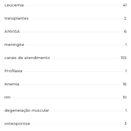
Leucemia
41
transplantes
2
ANVISA
6
meningite
1
canais de atendimento
155
Profilaxia
1
Anemia
16
rim
10
degeneração muscular
1
osteoporose
3