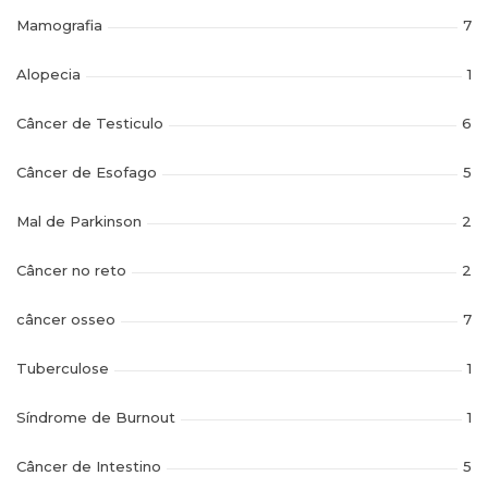
Mamografia
7
Alopecia
1
Câncer de Testiculo
6
Câncer de Esofago
5
Mal de Parkinson
2
Câncer no reto
2
câncer osseo
7
Tuberculose
1
Síndrome de Burnout
1
Câncer de Intestino
5