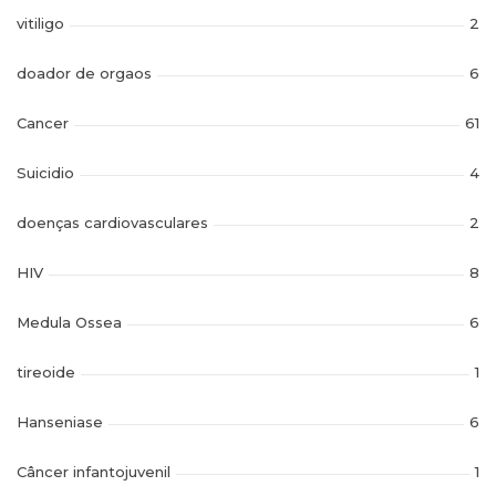
vitiligo
2
doador de orgaos
6
Cancer
61
Suicidio
4
doenças cardiovasculares
2
HIV
8
Medula Ossea
6
tireoide
1
Hanseniase
6
Câncer infantojuvenil
1