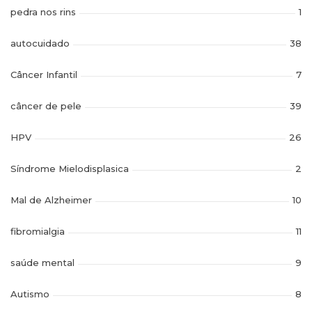
pedra nos rins
1
autocuidado
38
Câncer Infantil
7
câncer de pele
39
HPV
26
Síndrome Mielodisplasica
2
Mal de Alzheimer
10
fibromialgia
11
saúde mental
9
Autismo
8