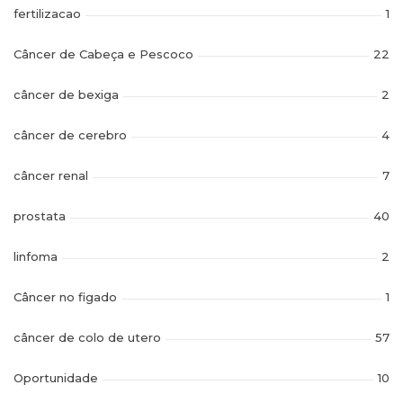
fertilizacao
1
Câncer de Cabeça e Pescoco
22
câncer de bexiga
2
câncer de cerebro
4
câncer renal
7
prostata
40
linfoma
2
Câncer no figado
1
câncer de colo de utero
57
Oportunidade
10