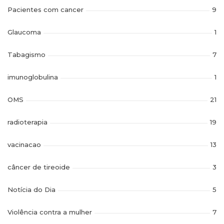
Pacientes com cancer
9
Glaucoma
1
Tabagismo
7
imunoglobulina
1
OMS
21
radioterapia
19
vacinacao
13
câncer de tireoide
3
Notícia do Dia
5
Violência contra a mulher
7