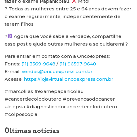
fazer o exame Papanicolau.
Mito!
? Todas as mulheres entre 25 e 64 anos devem fazer
o exame regularmente, independentemente de
terem filhos.
?‍
Agora que você sabe a verdade, compartilhe
esse post e ajude outras mulheres a se cuidarem! ?
Para entrar em contato com a Oncoexpress:
Fones:
(11) 3569-9648
/
(11) 96597-9640
E-mail:
vendas@oncoexpress.com.br
Acesse:
https://lojavirtual.oncoexpress.com.br
#marcolilas #examepapanicolau
#cancerdecolodoutero #prevencaodocancer
#biopsia #diagnosticodocancerdecolodeutero
#colposcopia
Últimas notícias