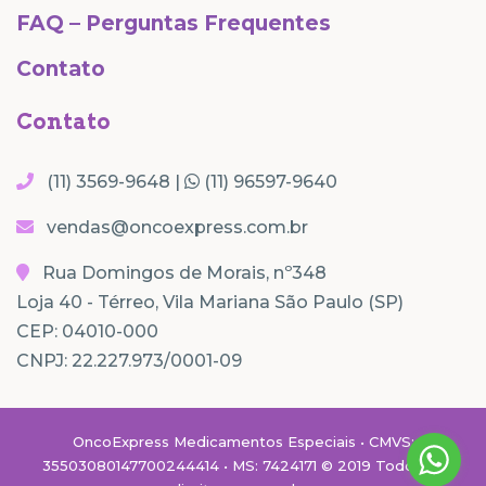
FAQ – Perguntas Frequentes
Contato
Contato
(11) 3569-9648 |
(11) 96597-9640
vendas@oncoexpress.com.br
Rua Domingos de Morais, nº348
Loja 40 - Térreo, Vila Mariana São Paulo (SP)
CEP: 04010-000
CNPJ: 22.227.973/0001-09
OncoExpress Medicamentos Especiais • CMVS:
35503080147700244414 • MS: 7424171 © 2019 Todos os