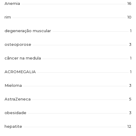
Anemia
16
rim
10
degeneração muscular
1
osteoporose
3
câncer na medula
1
ACROMEGALIA
1
Mieloma
3
AstraZeneca
5
obesidade
3
hepatite
12