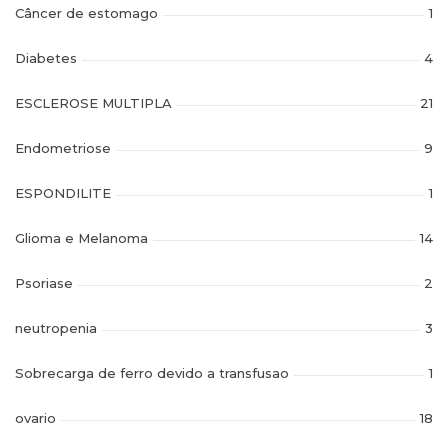
Câncer de estomago
1
Diabetes
4
ESCLEROSE MULTIPLA
21
Endometriose
9
ESPONDILITE
1
Glioma e Melanoma
14
Psoriase
2
neutropenia
3
Sobrecarga de ferro devido a transfusao
1
ovario
18