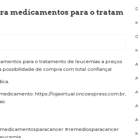
D
ra medicamentos para o tratam
M
O
N
camentos para o tratamento de leucemias a preços
A
a possibilidade de compra com total confiança!
A
ica.
A
medicamento: https://lojavirtual.oncoexpress.com.br,
is:
A
A
 #medicamentosparacancer #remediosparacancer
M
leucemia