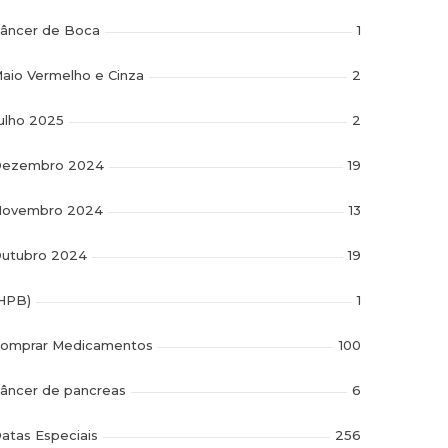
âncer de Boca
1
aio Vermelho e Cinza
2
ulho 2025
2
ezembro 2024
19
ovembro 2024
13
utubro 2024
19
HPB)
1
omprar Medicamentos
100
âncer de pancreas
6
atas Especiais
256