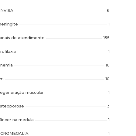
NVISA
6
eningite
1
anais de atendimento
155
rofilaxia
1
nemia
16
im
10
egeneração muscular
1
steoporose
3
âncer na medula
1
ACROMEGALIA
1