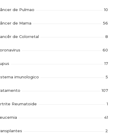
âncer de Pulmao
10
âncer de Mama
56
ancêr de Colorretal
8
oronavirus
60
upus
17
istema imunologico
5
ratamento
107
rtrite Reumatoide
1
eucemia
41
ransplantes
2