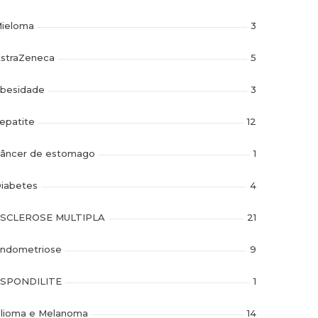
ieloma
3
straZeneca
5
besidade
3
epatite
12
âncer de estomago
1
iabetes
4
SCLEROSE MULTIPLA
21
ndometriose
9
SPONDILITE
1
lioma e Melanoma
14