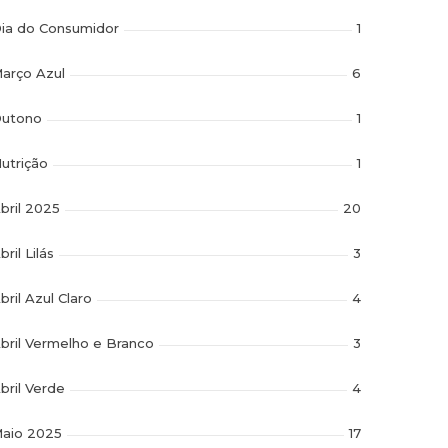
ia do Consumidor
1
arço Azul
6
utono
1
utrição
1
bril 2025
20
bril Lilás
3
bril Azul Claro
4
bril Vermelho e Branco
3
bril Verde
4
aio 2025
17