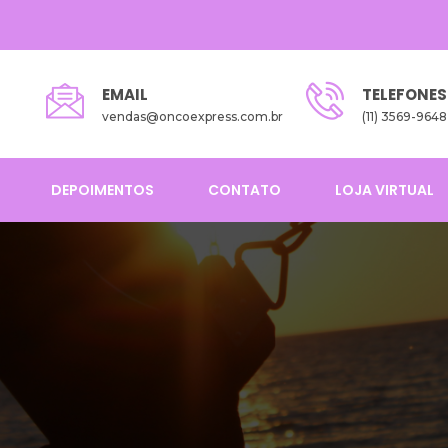
EMAIL
TELEFONES
vendas@oncoexpress.com.br
(11) 3569-9648
DEPOIMENTOS
CONTATO
LOJA VIRTUAL