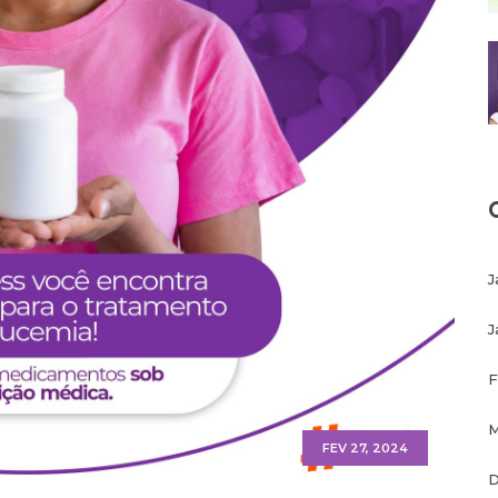
J
J
F
M
FEV 27, 2024
D