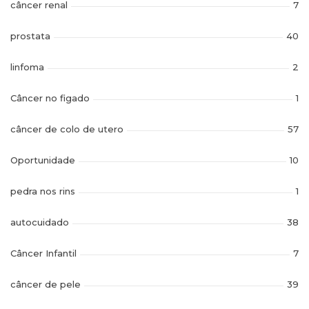
câncer renal
7
prostata
40
linfoma
2
Câncer no figado
1
câncer de colo de utero
57
Oportunidade
10
pedra nos rins
1
autocuidado
38
Câncer Infantil
7
câncer de pele
39