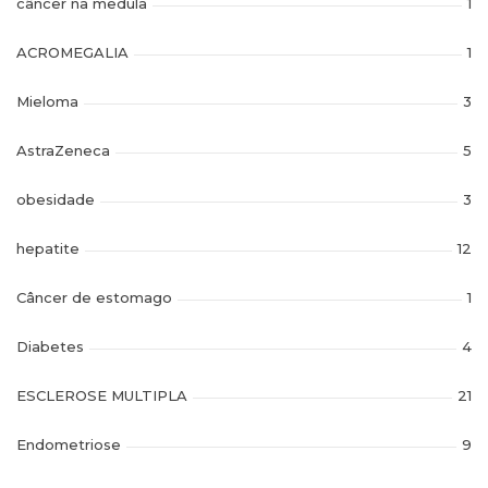
câncer na medula
1
ACROMEGALIA
1
Mieloma
3
AstraZeneca
5
obesidade
3
hepatite
12
Câncer de estomago
1
Diabetes
4
ESCLEROSE MULTIPLA
21
Endometriose
9