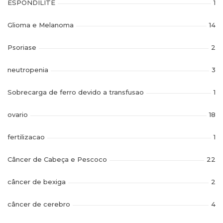
ESPONDILITE
1
Glioma e Melanoma
14
Psoriase
2
neutropenia
3
Sobrecarga de ferro devido a transfusao
1
ovario
18
fertilizacao
1
Câncer de Cabeça e Pescoco
22
câncer de bexiga
2
câncer de cerebro
4