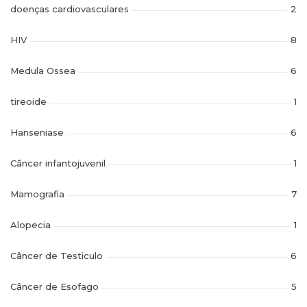
doenças cardiovasculares
2
HIV
8
Medula Ossea
6
tireoide
1
Hanseniase
6
Câncer infantojuvenil
1
Mamografia
7
Alopecia
1
Câncer de Testiculo
6
Câncer de Esofago
5