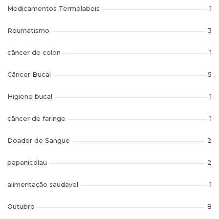
Medicamentos Termolabeis
1
Reumatismo
3
câncer de colon
1
Câncer Bucal
5
Higiene bucal
1
câncer de faringe
1
Doador de Sangue
2
papanicolau
2
alimentação saudavel
1
Outubro
8