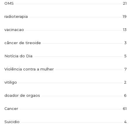
OMS
21
radioterapia
19
vacinacao
13
câncer de tireoide
3
Notícia do Dia
5
Violência contra a mulher
7
vitiligo
2
doador de orgaos
6
Cancer
61
Suicidio
4