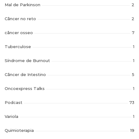
Mal de Parkinson
2
Câncer no reto
2
câncer osseo
7
Tuberculose
1
Síndrome de Burnout
1
Câncer de Intestino
5
Oncoexpress Talks
1
Podcast
73
Variola
1
Quimioterapia
19