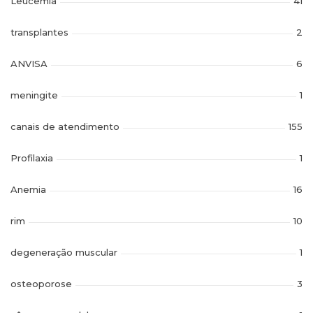
Leucemia
41
transplantes
2
ANVISA
6
meningite
1
canais de atendimento
155
Profilaxia
1
Anemia
16
rim
10
degeneração muscular
1
osteoporose
3