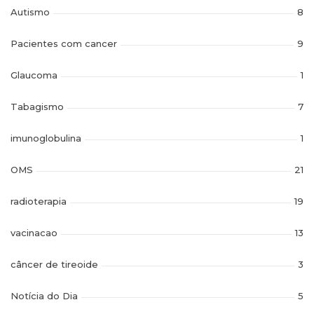
Autismo
8
Pacientes com cancer
9
Glaucoma
1
Tabagismo
7
imunoglobulina
1
OMS
21
radioterapia
19
vacinacao
13
câncer de tireoide
3
Notícia do Dia
5