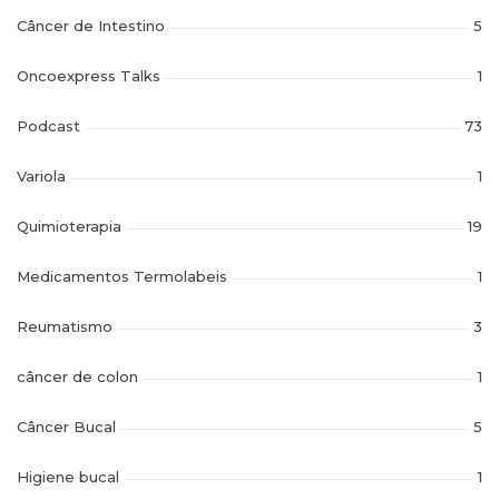
Câncer de Intestino
5
Oncoexpress Talks
1
Podcast
73
Variola
1
Quimioterapia
19
Medicamentos Termolabeis
1
Reumatismo
3
câncer de colon
1
Câncer Bucal
5
Higiene bucal
1