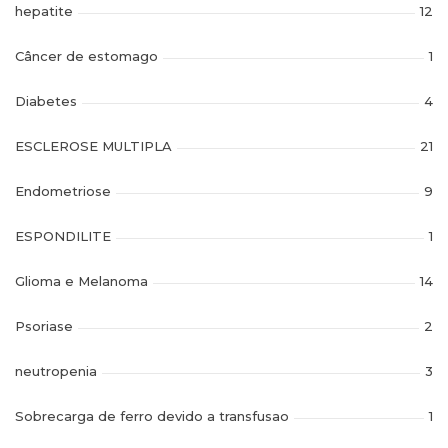
hepatite
12
Câncer de estomago
1
Diabetes
4
ESCLEROSE MULTIPLA
21
Endometriose
9
ESPONDILITE
1
Glioma e Melanoma
14
Psoriase
2
neutropenia
3
Sobrecarga de ferro devido a transfusao
1