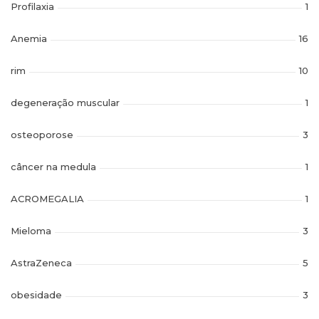
Profilaxia
1
Anemia
16
rim
10
degeneração muscular
1
osteoporose
3
câncer na medula
1
ACROMEGALIA
1
Mieloma
3
AstraZeneca
5
obesidade
3