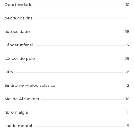
Oportunidade
10
pedra nos rins
1
autocuidado
38
Câncer Infantil
7
câncer de pele
39
HPV
26
Síndrome Mielodisplasica
2
Mal de Alzheimer
10
fibromialgia
11
saúde mental
9