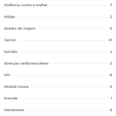
Violência contra a mulher
7
vitiligo
2
doador de orgaos
6
Cancer
61
Suicidio
4
doenças cardiovasculares
2
HIV
8
Medula Ossea
6
tireoide
1
Hanseniase
6