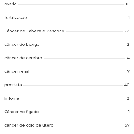
ovario
18
fertilizacao
1
Câncer de Cabeça e Pescoco
22
câncer de bexiga
2
câncer de cerebro
4
câncer renal
7
prostata
40
linfoma
2
Câncer no figado
1
câncer de colo de utero
57