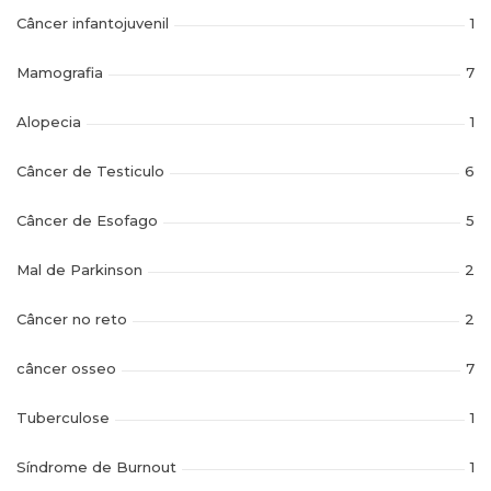
Câncer infantojuvenil
1
Mamografia
7
Alopecia
1
Câncer de Testiculo
6
Câncer de Esofago
5
Mal de Parkinson
2
Câncer no reto
2
câncer osseo
7
Tuberculose
1
Síndrome de Burnout
1