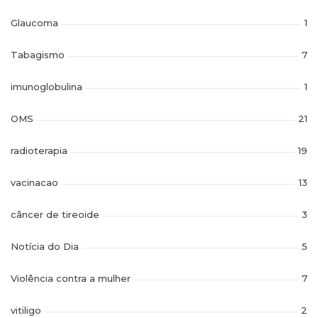
Glaucoma
1
Tabagismo
7
imunoglobulina
1
OMS
21
radioterapia
19
vacinacao
13
câncer de tireoide
3
Notícia do Dia
5
Violência contra a mulher
7
vitiligo
2