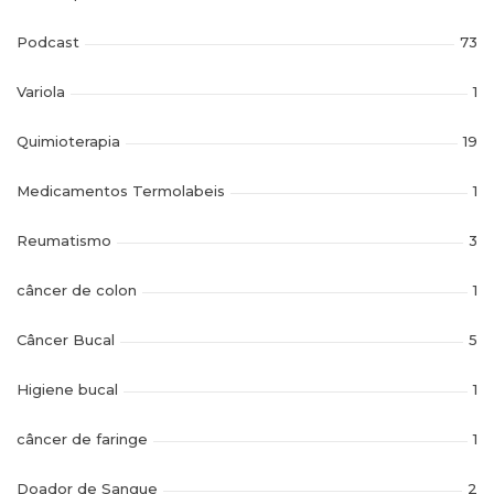
Podcast
73
Variola
1
Quimioterapia
19
Medicamentos Termolabeis
1
Reumatismo
3
câncer de colon
1
Câncer Bucal
5
Higiene bucal
1
câncer de faringe
1
Doador de Sangue
2