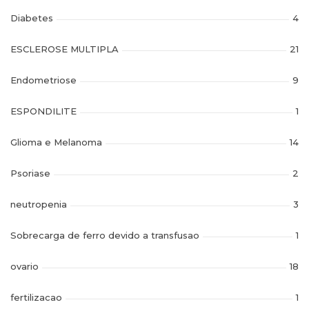
Diabetes
4
ESCLEROSE MULTIPLA
21
Endometriose
9
ESPONDILITE
1
Glioma e Melanoma
14
Psoriase
2
neutropenia
3
Sobrecarga de ferro devido a transfusao
1
ovario
18
fertilizacao
1