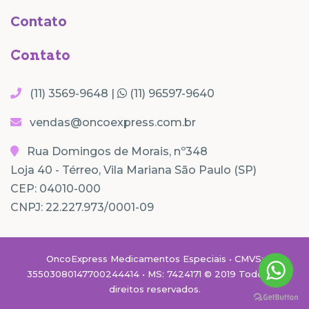
Contato
Contato
(11) 3569-9648 |
(11) 96597-9640
vendas@oncoexpress.com.br
Rua Domingos de Morais, nº348
Loja 40 - Térreo, Vila Mariana São Paulo (SP)
CEP: 04010-000
CNPJ: 22.227.973/0001-09
OncoExpress Medicamentos Especiais • CMVS:
35503080147700244414 • MS: 7424171 © 2019 Todos os
direitos reservados.