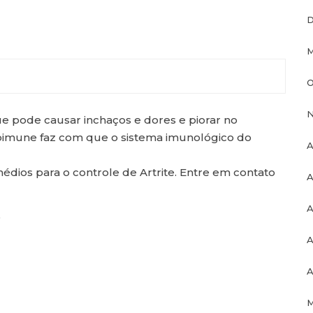
D
M
O
N
ue pode causar inchaços e dores e piorar no
imune faz com que o sistema imunológico do
A
dios para o controle de Artrite. Entre em contato
A
A
O
A
A
M