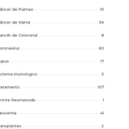
âncer de Pulmao
10
âncer de Mama
56
ancêr de Colorretal
8
oronavirus
60
upus
17
istema imunologico
5
ratamento
107
rtrite Reumatoide
1
eucemia
41
ransplantes
2