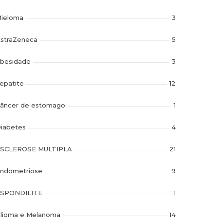
ieloma
3
straZeneca
5
besidade
3
epatite
12
âncer de estomago
1
iabetes
4
SCLEROSE MULTIPLA
21
ndometriose
9
SPONDILITE
1
lioma e Melanoma
14