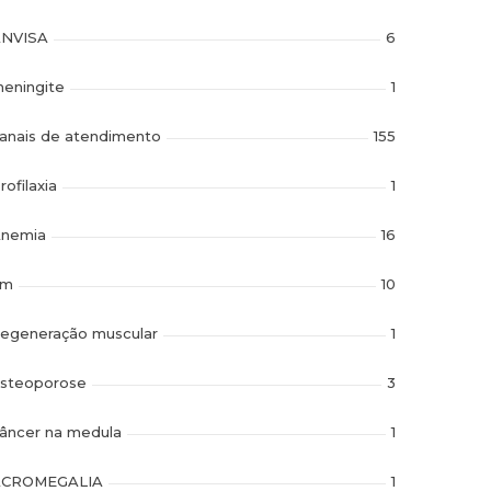
NVISA
6
eningite
1
anais de atendimento
155
rofilaxia
1
nemia
16
im
10
egeneração muscular
1
steoporose
3
âncer na medula
1
ACROMEGALIA
1