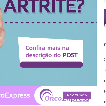
J
J
F
M
MAIO 15, 2020
D