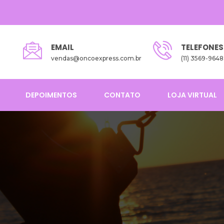
EMAIL
TELEFONES
vendas@oncoexpress.com.br
(11) 3569-9648
DEPOIMENTOS
CONTATO
LOJA VIRTUAL