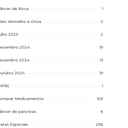
âncer de Boca
1
aio Vermelho e Cinza
2
ulho 2025
2
ezembro 2024
19
ovembro 2024
13
utubro 2024
19
HPB)
1
omprar Medicamentos
100
âncer de pancreas
6
atas Especiais
256