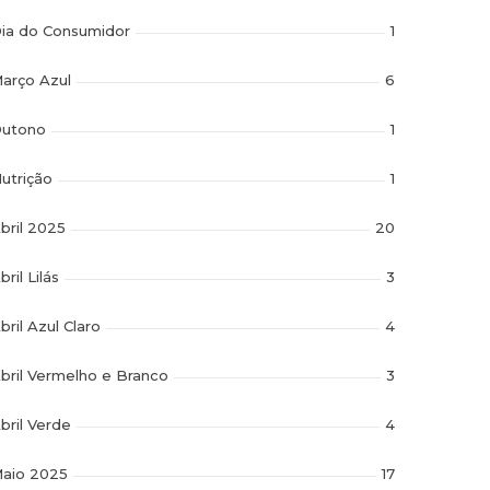
ia do Consumidor
1
arço Azul
6
utono
1
utrição
1
bril 2025
20
bril Lilás
3
bril Azul Claro
4
bril Vermelho e Branco
3
bril Verde
4
aio 2025
17