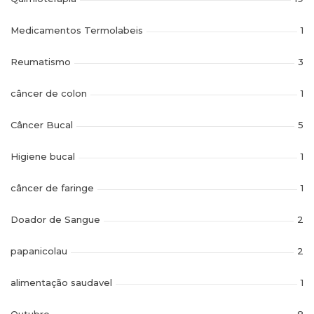
Medicamentos Termolabeis
1
Reumatismo
3
câncer de colon
1
Câncer Bucal
5
Higiene bucal
1
câncer de faringe
1
Doador de Sangue
2
papanicolau
2
alimentação saudavel
1