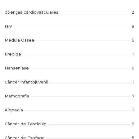
doenças cardiovasculares
2
HIV
8
Medula Ossea
6
tireoide
1
Hanseniase
6
Câncer infantojuvenil
1
Mamografia
7
Alopecia
1
Câncer de Testiculo
6
Câncer de Esofago
5