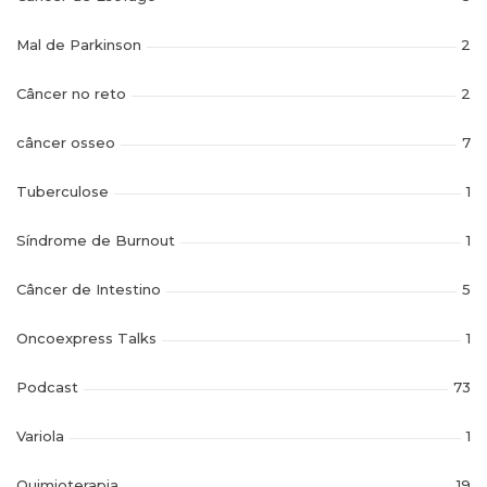
Mal de Parkinson
2
Câncer no reto
2
câncer osseo
7
Tuberculose
1
Síndrome de Burnout
1
Câncer de Intestino
5
Oncoexpress Talks
1
Podcast
73
Variola
1
Quimioterapia
19