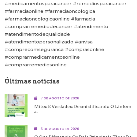
#medicamentosparacancer #remediosparacancer
#farmaciaonline #farmaciaoncologica
#farmaciaoncologicaonline #farmacia
#comprarremediodecancer #atendimento
#atendimentodequalidade
#atendimentopersonalizado #anvisa
#comprecomseguranca #comprasonline
#comprarmedicamentosonline
#comprarremediosonline
Últimas notícias
7 DE AGOSTO DE 2026
Mitos E Verdades: Desmistificando O Linfom
A.
5 DE AGOSTO DE 2026
O Que Diferencia Os Dois Principais Tipos De