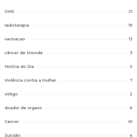
OMS
21
radioterapia
19
vacinacao
13
câncer de tireoide
3
Notícia do Dia
5
Violência contra a mulher
7
vitiligo
2
doador de orgaos
6
Cancer
61
Suicidio
4