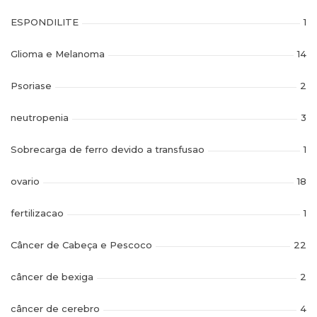
ESPONDILITE
1
Glioma e Melanoma
14
Psoriase
2
neutropenia
3
Sobrecarga de ferro devido a transfusao
1
ovario
18
fertilizacao
1
Câncer de Cabeça e Pescoco
22
câncer de bexiga
2
câncer de cerebro
4