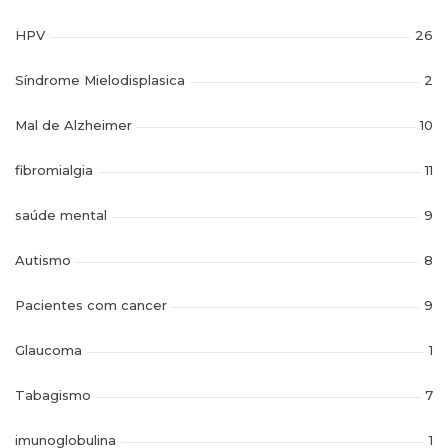
HPV
26
Síndrome Mielodisplasica
2
Mal de Alzheimer
10
fibromialgia
11
saúde mental
9
Autismo
8
Pacientes com cancer
9
Glaucoma
1
Tabagismo
7
imunoglobulina
1