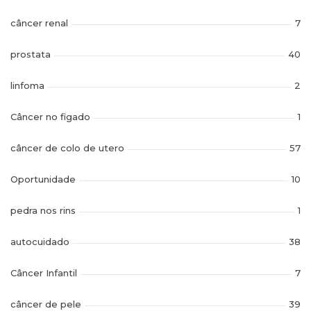
câncer renal
7
prostata
40
linfoma
2
Câncer no figado
1
câncer de colo de utero
57
Oportunidade
10
pedra nos rins
1
autocuidado
38
Câncer Infantil
7
câncer de pele
39