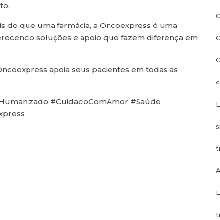
to.
C
is do que uma farmácia, a Oncoexpress é uma
ferecendo soluções e apoio que fazem diferença em
C
C
 Oncoexpress apoia seus pacientes em todas as
c
toHumanizado #CuidadoComAmor #Saúde
L
xpress
s
t
A
L
t