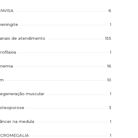
NVISA
6
eningite
1
anais de atendimento
155
rofilaxia
1
nemia
16
im
10
egeneração muscular
1
steoporose
3
âncer na medula
1
ACROMEGALIA
1