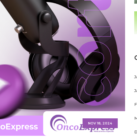
J
J
F
M
NOV 18, 2024
D