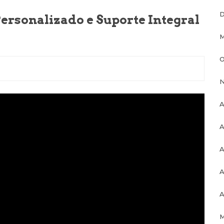
D
rsonalizado e Suporte Integral
M
O
N
A
A
A
A
A
M