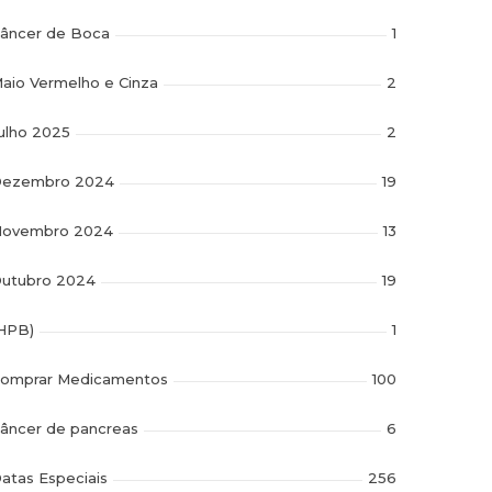
âncer de Boca
1
aio Vermelho e Cinza
2
ulho 2025
2
ezembro 2024
19
ovembro 2024
13
utubro 2024
19
HPB)
1
omprar Medicamentos
100
âncer de pancreas
6
atas Especiais
256