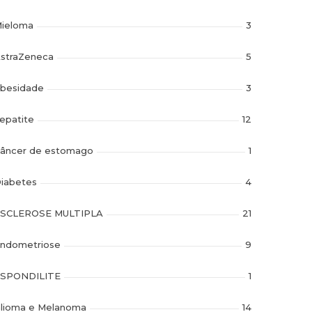
ieloma
3
straZeneca
5
besidade
3
epatite
12
âncer de estomago
1
iabetes
4
SCLEROSE MULTIPLA
21
ndometriose
9
SPONDILITE
1
lioma e Melanoma
14