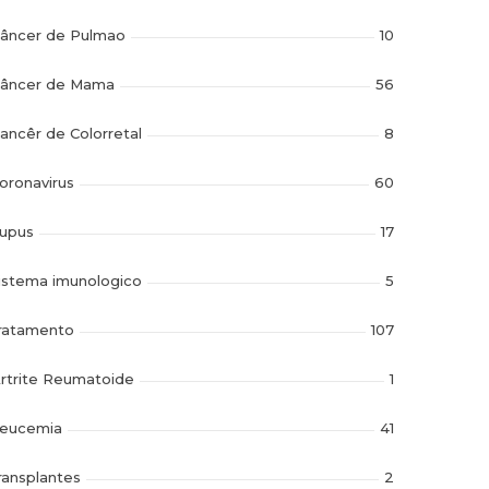
âncer de Pulmao
10
âncer de Mama
56
ancêr de Colorretal
8
oronavirus
60
upus
17
istema imunologico
5
ratamento
107
rtrite Reumatoide
1
eucemia
41
ransplantes
2