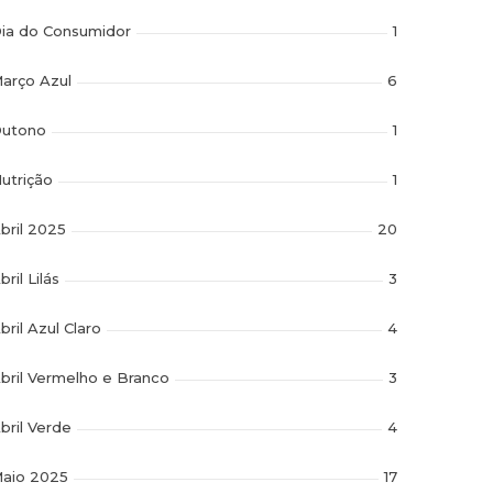
ia do Consumidor
1
arço Azul
6
utono
1
utrição
1
bril 2025
20
bril Lilás
3
bril Azul Claro
4
bril Vermelho e Branco
3
bril Verde
4
aio 2025
17