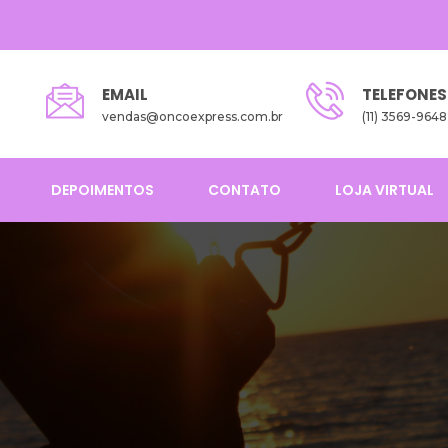
EMAIL
TELEFONES
vendas@oncoexpress.com.br
(11) 3569-9648
DEPOIMENTOS
CONTATO
LOJA VIRTUAL