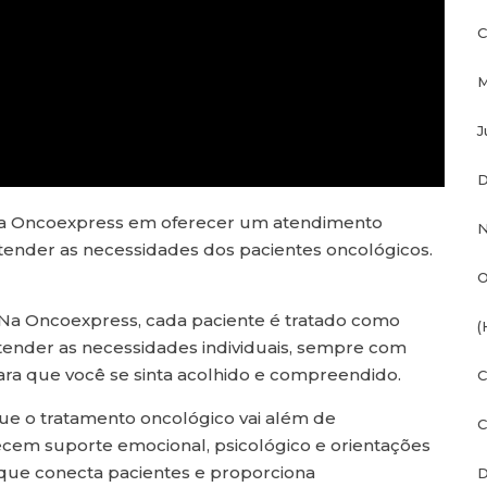
C
M
J
D
da Oncoexpress em oferecer um atendimento
N
ender as necessidades dos pacientes oncológicos.
O
Na Oncoexpress, cada paciente é tratado como
(
ender as necessidades individuais, sempre com
ara que você se sinta acolhido e compreendido.
C
que o tratamento oncológico vai além de
C
ecem suporte emocional, psicológico e orientações
ue conecta pacientes e proporciona
D