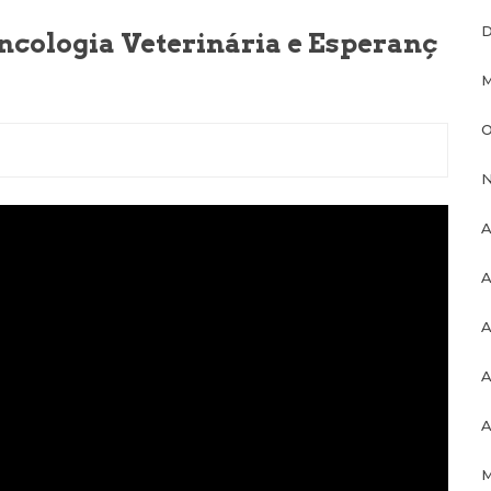
D
ncologia Veterinária e Esperanç
M
O
N
A
A
A
A
A
M