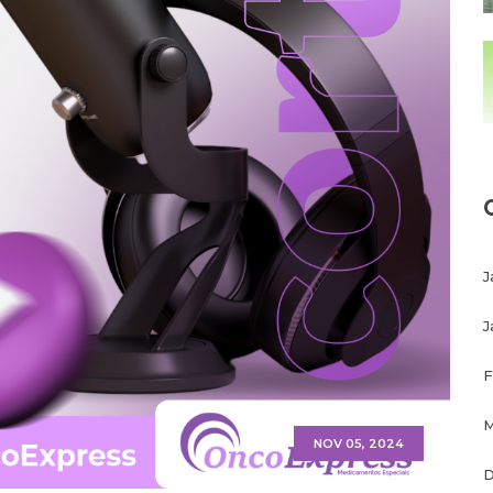
J
J
F
M
NOV 05, 2024
D