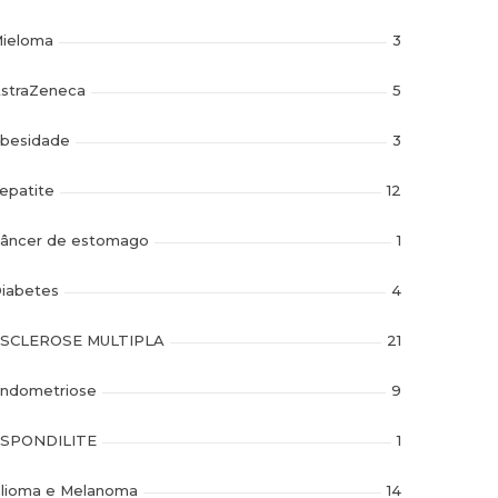
ieloma
3
straZeneca
5
besidade
3
epatite
12
âncer de estomago
1
iabetes
4
SCLEROSE MULTIPLA
21
ndometriose
9
SPONDILITE
1
lioma e Melanoma
14