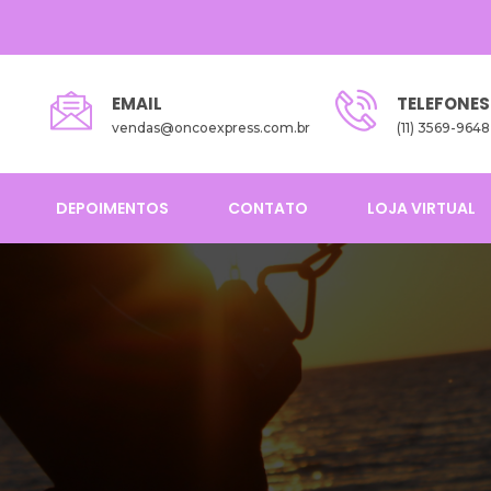
EMAIL
TELEFONES
vendas@oncoexpress.com.br
(11) 3569-9648
DEPOIMENTOS
CONTATO
LOJA VIRTUAL