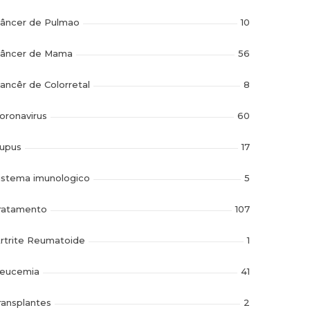
âncer de Pulmao
10
âncer de Mama
56
ancêr de Colorretal
8
oronavirus
60
upus
17
istema imunologico
5
ratamento
107
rtrite Reumatoide
1
eucemia
41
ransplantes
2