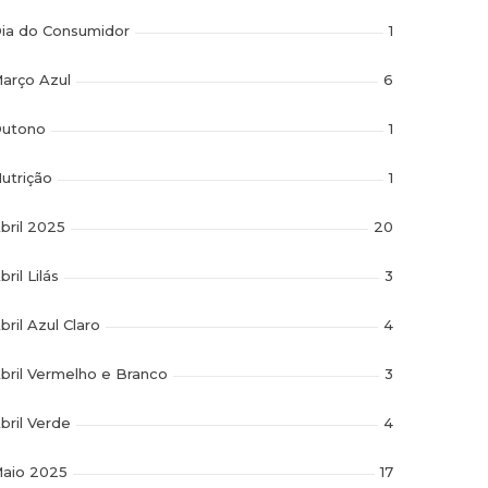
ia do Consumidor
1
arço Azul
6
utono
1
utrição
1
bril 2025
20
bril Lilás
3
bril Azul Claro
4
bril Vermelho e Branco
3
bril Verde
4
aio 2025
17