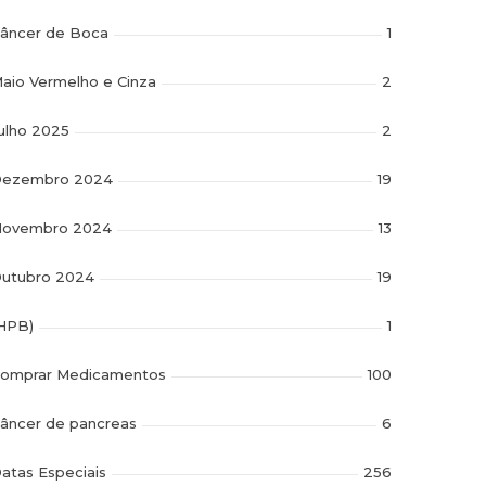
âncer de Boca
1
aio Vermelho e Cinza
2
ulho 2025
2
ezembro 2024
19
ovembro 2024
13
utubro 2024
19
HPB)
1
omprar Medicamentos
100
âncer de pancreas
6
atas Especiais
256