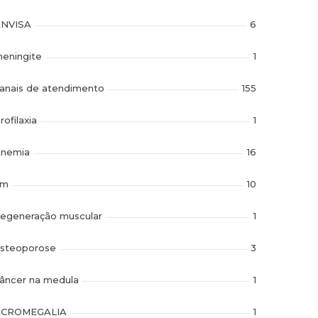
NVISA
6
eningite
1
anais de atendimento
155
rofilaxia
1
nemia
16
im
10
egeneração muscular
1
steoporose
3
âncer na medula
1
ACROMEGALIA
1