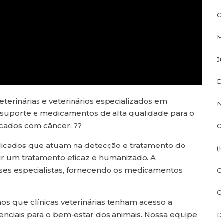
C
M
J
D
eterinárias e veterinários especializados em
N
suporte e medicamentos de alta qualidade para o
icados com câncer. ??
O
dedicados que atuam na detecção e tratamento do
(
ir um tratamento eficaz e humanizado. A
ses especialistas, fornecendo os medicamentos
C
C
s que clínicas veterinárias tenham acesso a
nciais para o bem-estar dos animais. Nossa equipe
D