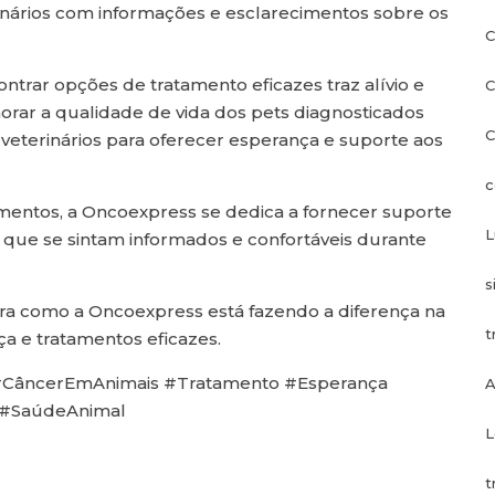
rinários com informações e esclarecimentos sobre os
C
ontrar opções de tratamento eficazes traz alívio e
C
ar a qualidade de vida dos pets diagnosticados
C
eterinários para oferecer esperança e suporte aos
c
entos, a Oncoexpress se dedica a fornecer suporte
L
o que se sintam informados e confortáveis durante
s
ra como a Oncoexpress está fazendo a diferença na
t
ça e tratamentos eficazes.
 #CâncerEmAnimais #Tratamento #Esperança
A
#SaúdeAnimal
L
t