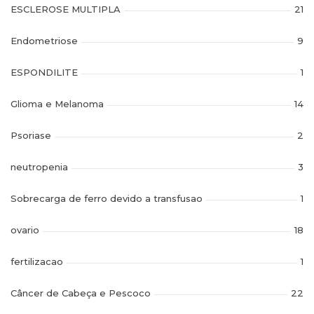
ESCLEROSE MULTIPLA
21
Endometriose
9
ESPONDILITE
1
Glioma e Melanoma
14
Psoriase
2
neutropenia
3
Sobrecarga de ferro devido a transfusao
1
ovario
18
fertilizacao
1
Câncer de Cabeça e Pescoco
22