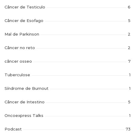
Câncer de Testiculo
6
Câncer de Esofago
5
Mal de Parkinson
2
Câncer no reto
2
câncer osseo
7
Tuberculose
1
Síndrome de Burnout
1
Câncer de Intestino
5
Oncoexpress Talks
1
Podcast
73