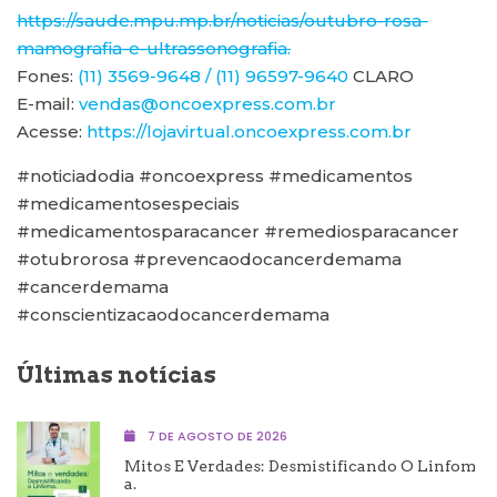
https://saude.mpu.mp.br/noticias/outubro-rosa-
mamografia-e-ultrassonografia.
Fones:
(11) 3569-9648 / (11) 96597-9640
CLARO
E-mail:
vendas@oncoexpress.com.br
Acesse:
https://lojavirtual.oncoexpress.com.br
#noticiadodia #oncoexpress #medicamentos
#medicamentosespeciais
#medicamentosparacancer #remediosparacancer
#otubrorosa #prevencaodocancerdemama
#cancerdemama
#conscientizacaodocancerdemama
Últimas notícias
7 DE AGOSTO DE 2026
Mitos E Verdades: Desmistificando O Linfom
A.