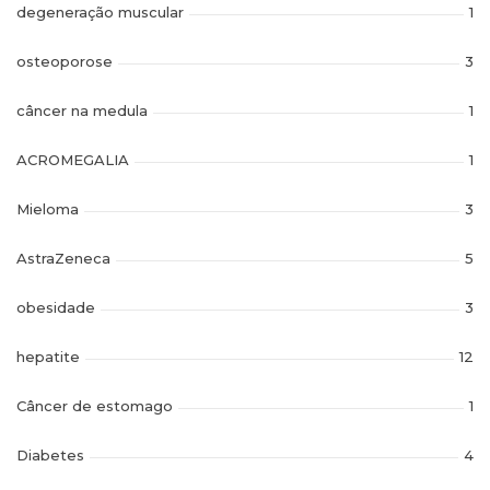
degeneração muscular
1
osteoporose
3
câncer na medula
1
ACROMEGALIA
1
Mieloma
3
AstraZeneca
5
obesidade
3
hepatite
12
Câncer de estomago
1
Diabetes
4