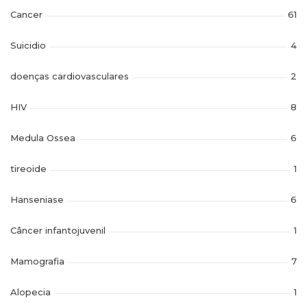
Cancer
61
Suicidio
4
doenças cardiovasculares
2
HIV
8
Medula Ossea
6
tireoide
1
Hanseniase
6
Câncer infantojuvenil
1
Mamografia
7
Alopecia
1