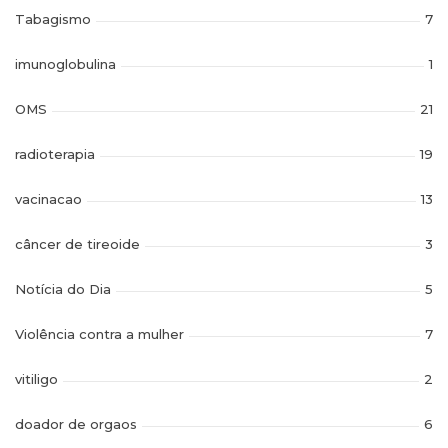
Tabagismo
7
imunoglobulina
1
OMS
21
radioterapia
19
vacinacao
13
câncer de tireoide
3
Notícia do Dia
5
Violência contra a mulher
7
vitiligo
2
doador de orgaos
6