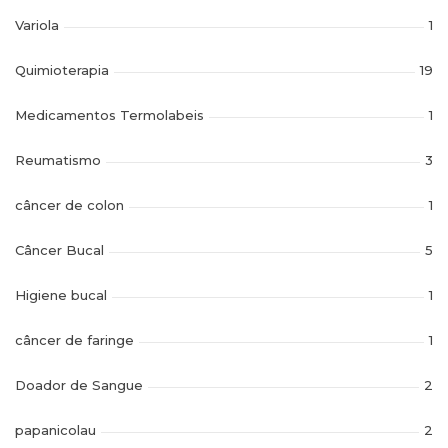
Variola
1
Quimioterapia
19
Medicamentos Termolabeis
1
Reumatismo
3
câncer de colon
1
Câncer Bucal
5
Higiene bucal
1
câncer de faringe
1
Doador de Sangue
2
papanicolau
2