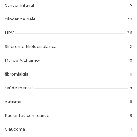
Câncer Infantil
7
câncer de pele
39
HPV
26
Síndrome Mielodisplasica
2
Mal de Alzheimer
10
fibromialgia
11
saúde mental
9
Autismo
8
Pacientes com cancer
9
Glaucoma
1