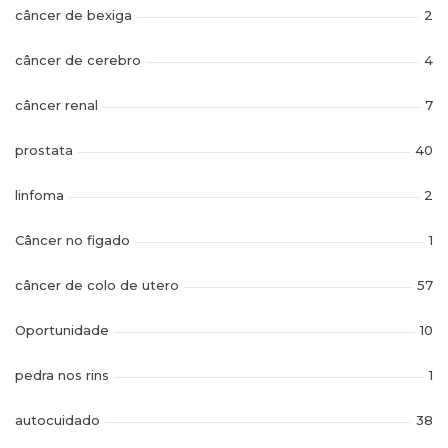
câncer de bexiga
2
câncer de cerebro
4
câncer renal
7
prostata
40
linfoma
2
Câncer no figado
1
câncer de colo de utero
57
Oportunidade
10
pedra nos rins
1
autocuidado
38