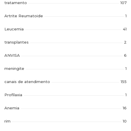
tratamento
107
Artrite Reumatoide
1
Leucemia
41
transplantes
2
ANVISA
6
meningite
1
canais de atendimento
155
Profilaxia
1
Anemia
16
rim
10