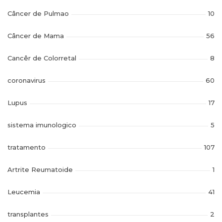
Câncer de Pulmao
10
Câncer de Mama
56
Cancêr de Colorretal
8
coronavirus
60
Lupus
17
sistema imunologico
5
tratamento
107
Artrite Reumatoide
1
Leucemia
41
transplantes
2