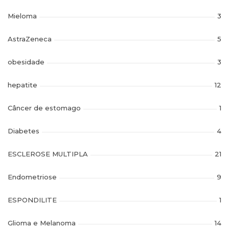
Mieloma
3
AstraZeneca
5
obesidade
3
hepatite
12
Câncer de estomago
1
Diabetes
4
ESCLEROSE MULTIPLA
21
Endometriose
9
ESPONDILITE
1
Glioma e Melanoma
14