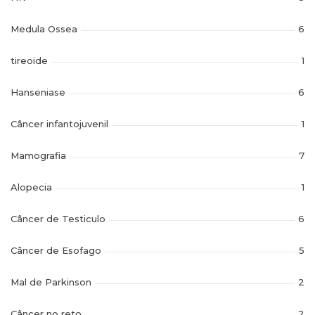
Medula Ossea
6
tireoide
1
Hanseniase
6
Câncer infantojuvenil
1
Mamografia
7
Alopecia
1
Câncer de Testiculo
6
Câncer de Esofago
5
Mal de Parkinson
2
Câncer no reto
2