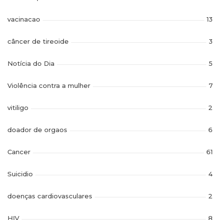
vacinacao
13
câncer de tireoide
3
Notícia do Dia
5
Violência contra a mulher
7
vitiligo
2
doador de orgaos
6
Cancer
61
Suicidio
4
doenças cardiovasculares
2
HIV
8