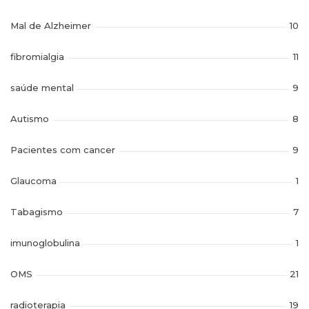
Mal de Alzheimer
10
fibromialgia
11
saúde mental
9
Autismo
8
Pacientes com cancer
9
Glaucoma
1
Tabagismo
7
imunoglobulina
1
OMS
21
radioterapia
19