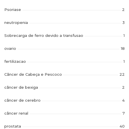
Psoriase
2
neutropenia
3
Sobrecarga de ferro devido a transfusao
1
ovario
18
fertilizacao
1
Câncer de Cabeça e Pescoco
22
câncer de bexiga
2
câncer de cerebro
4
câncer renal
7
prostata
40