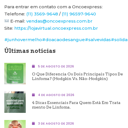
Para entrar em contato com a Oncoexpress:
Telefone:
(11) 3569-9648
/
(11) 96597-9640
E-mail:
vendas@oncoexpress.com.br
Site:
https://lojavirtual.oncoexpress.com.br
#junhovermelho
#doacaodesangue
#salvevidas
#solida
Últimas notícias
5 DE AGOSTO DE 2026
O Que Diferencia Os Dois Principais Tipos De
Linfoma? (Hodgkin Vs. Não-Hodgkin)
4 DE AGOSTO DE 2026
4 Dicas Essenciais Para Quem Está Em Trata
Mento De Linfoma.
3 DE AGOSTO DE 2026