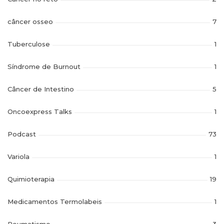
câncer osseo
7
Tuberculose
1
Síndrome de Burnout
1
Câncer de Intestino
5
Oncoexpress Talks
1
Podcast
73
Variola
1
Quimioterapia
19
Medicamentos Termolabeis
1
Reumatismo
3