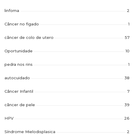
linfoma
2
Câncer no figado
1
câncer de colo de utero
57
Oportunidade
10
pedra nos rins
1
autocuidado
38
Câncer Infantil
7
câncer de pele
39
HPV
26
Síndrome Mielodisplasica
2