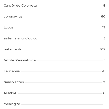
Cancêr de Colorretal
8
coronavirus
60
Lupus
17
sistema imunologico
5
tratamento
107
Artrite Reumatoide
1
Leucemia
41
transplantes
2
ANVISA
6
meningite
1