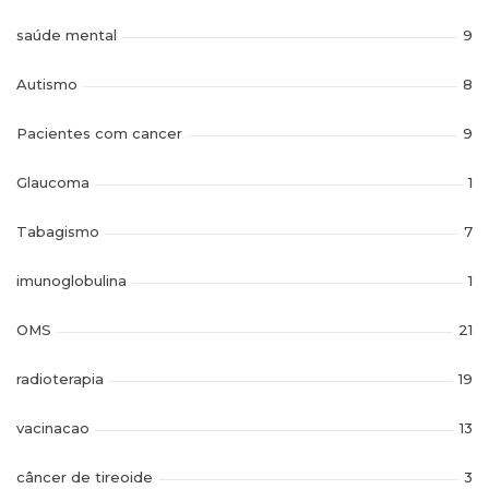
saúde mental
9
Autismo
8
Pacientes com cancer
9
Glaucoma
1
Tabagismo
7
imunoglobulina
1
OMS
21
radioterapia
19
vacinacao
13
câncer de tireoide
3