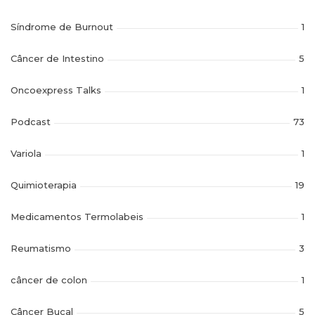
Síndrome de Burnout
1
Câncer de Intestino
5
Oncoexpress Talks
1
Podcast
73
Variola
1
Quimioterapia
19
Medicamentos Termolabeis
1
Reumatismo
3
câncer de colon
1
Câncer Bucal
5