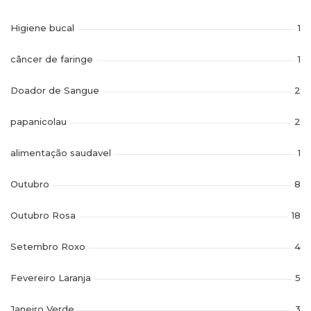
Higiene bucal
1
câncer de faringe
1
Doador de Sangue
2
papanicolau
2
alimentação saudavel
1
Outubro
8
Outubro Rosa
18
Setembro Roxo
4
Fevereiro Laranja
5
Janeiro Verde
3