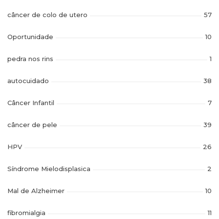
câncer de colo de utero
57
Oportunidade
10
pedra nos rins
1
autocuidado
38
Câncer Infantil
7
câncer de pele
39
HPV
26
Síndrome Mielodisplasica
2
Mal de Alzheimer
10
fibromialgia
11