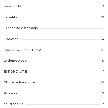
obesidade
3
hepatite
12
Câncer de estomago
1
Diabetes
4
ESCLEROSE MULTIPLA
21
Endometriose
9
ESPONDILITE
1
Glioma e Melanoma
14
Psoriase
2
neutropenia
3