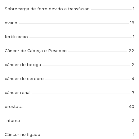
Sobrecarga de ferro devido a transfusao
1
ovario
18
fertilizacao
1
Câncer de Cabeça e Pescoco
22
câncer de bexiga
2
câncer de cerebro
4
câncer renal
7
prostata
40
linfoma
2
Câncer no figado
1