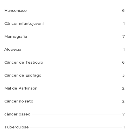
Hanseniase
6
Câncer infantojuvenil
1
Mamografia
7
Alopecia
1
Câncer de Testiculo
6
Câncer de Esofago
5
Mal de Parkinson
2
Câncer no reto
2
câncer osseo
7
Tuberculose
1