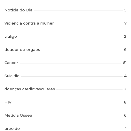
Notícia do Dia
5
Violência contra a mulher
7
vitiligo
2
doador de orgaos
6
Cancer
61
Suicidio
4
doenças cardiovasculares
2
HIV
8
Medula Ossea
6
tireoide
1