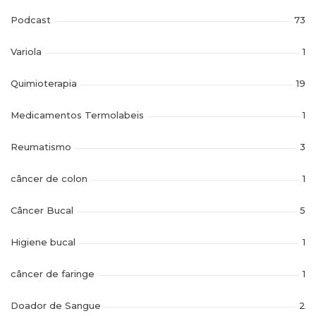
Podcast
73
Variola
1
Quimioterapia
19
Medicamentos Termolabeis
1
Reumatismo
3
câncer de colon
1
Câncer Bucal
5
Higiene bucal
1
câncer de faringe
1
Doador de Sangue
2