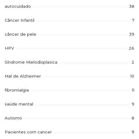
autocuidado
38
Câncer Infantil
7
câncer de pele
39
HPV
26
Síndrome Mielodisplasica
2
Mal de Alzheimer
10
fibromialgia
11
saúde mental
9
Autismo
8
Pacientes com cancer
9