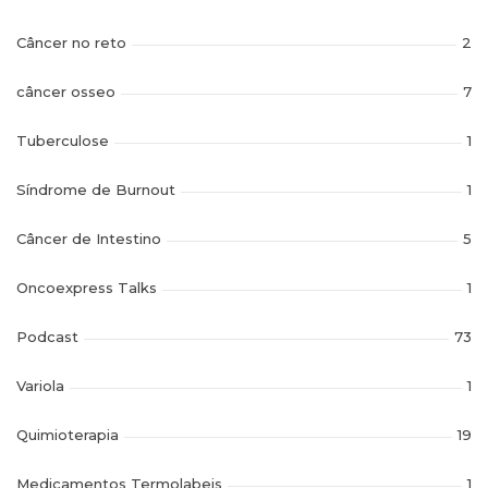
Câncer no reto
2
câncer osseo
7
Tuberculose
1
Síndrome de Burnout
1
Câncer de Intestino
5
Oncoexpress Talks
1
Podcast
73
Variola
1
Quimioterapia
19
Medicamentos Termolabeis
1