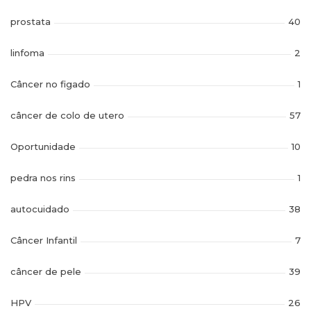
prostata
40
linfoma
2
Câncer no figado
1
câncer de colo de utero
57
Oportunidade
10
pedra nos rins
1
autocuidado
38
Câncer Infantil
7
câncer de pele
39
HPV
26