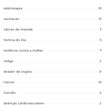
radioterapia
19
vacinacao
13
câncer de tireoide
3
Notícia do Dia
5
Violência contra a mulher
7
vitiligo
2
doador de orgaos
6
Cancer
61
Suicidio
4
doenças cardiovasculares
2