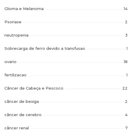
Glioma e Melanoma
14
Psoriase
2
neutropenia
3
Sobrecarga de ferro devido a transfusao
1
ovario
18
fertilizacao
1
Câncer de Cabeça e Pescoco
22
câncer de bexiga
2
câncer de cerebro
4
câncer renal
7