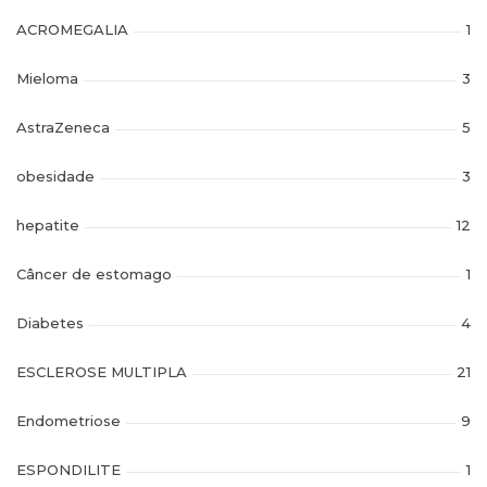
ACROMEGALIA
1
Mieloma
3
AstraZeneca
5
obesidade
3
hepatite
12
Câncer de estomago
1
Diabetes
4
ESCLEROSE MULTIPLA
21
Endometriose
9
ESPONDILITE
1