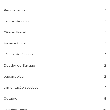
Reumatismo
3
câncer de colon
1
Câncer Bucal
5
Higiene bucal
1
câncer de faringe
1
Doador de Sangue
2
papanicolau
2
alimentação saudavel
1
Outubro
8
Outubro Rosa
18