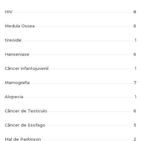
HIV
8
Medula Ossea
6
tireoide
1
Hanseniase
6
Câncer infantojuvenil
1
Mamografia
7
Alopecia
1
Câncer de Testiculo
6
Câncer de Esofago
5
Mal de Parkinson
2