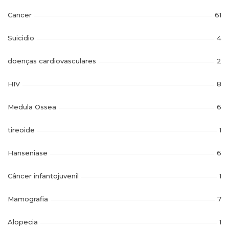
Cancer
61
Suicidio
4
doenças cardiovasculares
2
HIV
8
Medula Ossea
6
tireoide
1
Hanseniase
6
Câncer infantojuvenil
1
Mamografia
7
Alopecia
1