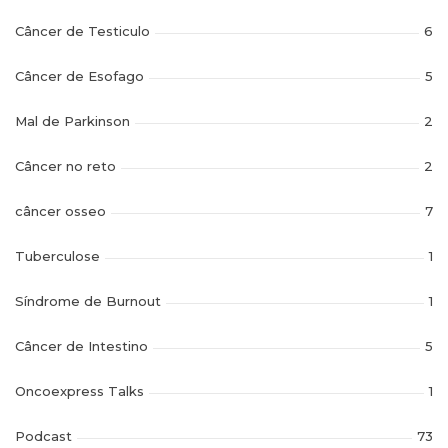
Câncer de Testiculo
6
Câncer de Esofago
5
Mal de Parkinson
2
Câncer no reto
2
câncer osseo
7
Tuberculose
1
Síndrome de Burnout
1
Câncer de Intestino
5
Oncoexpress Talks
1
Podcast
73