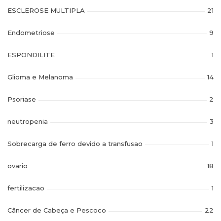
ESCLEROSE MULTIPLA
21
Endometriose
9
ESPONDILITE
1
Glioma e Melanoma
14
Psoriase
2
neutropenia
3
Sobrecarga de ferro devido a transfusao
1
ovario
18
fertilizacao
1
Câncer de Cabeça e Pescoco
22