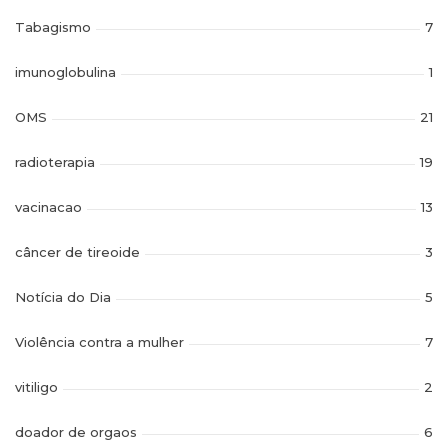
Tabagismo
7
imunoglobulina
1
OMS
21
radioterapia
19
vacinacao
13
câncer de tireoide
3
Notícia do Dia
5
Violência contra a mulher
7
vitiligo
2
doador de orgaos
6