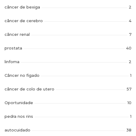
câncer de bexiga
2
câncer de cerebro
4
câncer renal
7
prostata
40
linfoma
2
Câncer no figado
1
câncer de colo de utero
57
Oportunidade
10
pedra nos rins
1
autocuidado
38