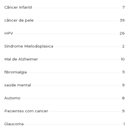
Câncer Infantil
7
câncer de pele
39
HPV
26
Síndrome Mielodisplasica
2
Mal de Alzheimer
10
fibromialgia
11
saúde mental
9
Autismo
8
Pacientes com cancer
9
Glaucoma
1