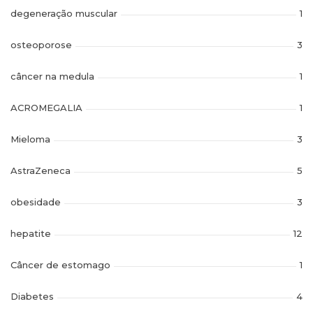
degeneração muscular
1
osteoporose
3
câncer na medula
1
ACROMEGALIA
1
Mieloma
3
AstraZeneca
5
obesidade
3
hepatite
12
Câncer de estomago
1
Diabetes
4