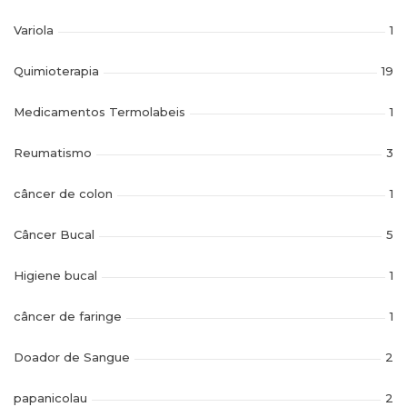
Variola
1
Quimioterapia
19
Medicamentos Termolabeis
1
Reumatismo
3
câncer de colon
1
Câncer Bucal
5
Higiene bucal
1
câncer de faringe
1
Doador de Sangue
2
papanicolau
2