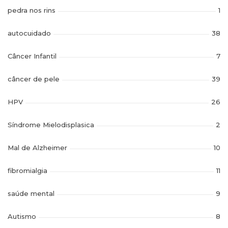
pedra nos rins
1
autocuidado
38
Câncer Infantil
7
câncer de pele
39
HPV
26
Síndrome Mielodisplasica
2
Mal de Alzheimer
10
fibromialgia
11
saúde mental
9
Autismo
8