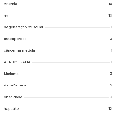
Anemia
16
rim
10
degeneração muscular
1
osteoporose
3
câncer na medula
1
ACROMEGALIA
1
Mieloma
3
AstraZeneca
5
obesidade
3
hepatite
12