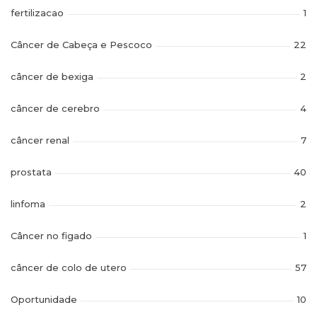
fertilizacao
1
Câncer de Cabeça e Pescoco
22
câncer de bexiga
2
câncer de cerebro
4
câncer renal
7
prostata
40
linfoma
2
Câncer no figado
1
câncer de colo de utero
57
Oportunidade
10