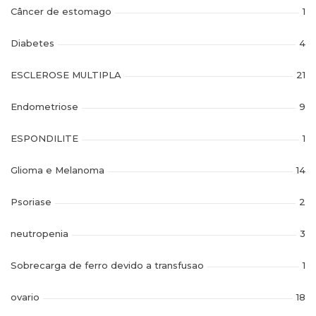
Câncer de estomago
1
Diabetes
4
ESCLEROSE MULTIPLA
21
Endometriose
9
ESPONDILITE
1
Glioma e Melanoma
14
Psoriase
2
neutropenia
3
Sobrecarga de ferro devido a transfusao
1
ovario
18