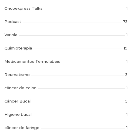
Oncoexpress Talks
1
Podcast
73
Variola
1
Quimioterapia
19
Medicamentos Termolabeis
1
Reumatismo
3
câncer de colon
1
Câncer Bucal
5
Higiene bucal
1
câncer de faringe
1