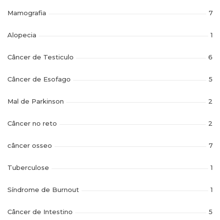
Mamografia
7
Alopecia
1
Câncer de Testiculo
6
Câncer de Esofago
5
Mal de Parkinson
2
Câncer no reto
2
câncer osseo
7
Tuberculose
1
Síndrome de Burnout
1
Câncer de Intestino
5