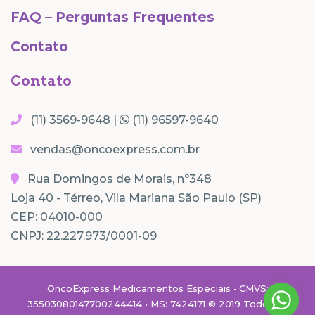
FAQ – Perguntas Frequentes
Contato
Contato
(11) 3569-9648 |
(11) 96597-9640
vendas@oncoexpress.com.br
Rua Domingos de Morais, nº348
Loja 40 - Térreo, Vila Mariana São Paulo (SP)
CEP: 04010-000
CNPJ: 22.227.973/0001-09
OncoExpress Medicamentos Especiais • CMVS:
35503080147700244414 • MS: 7424171 © 2019 Todos os