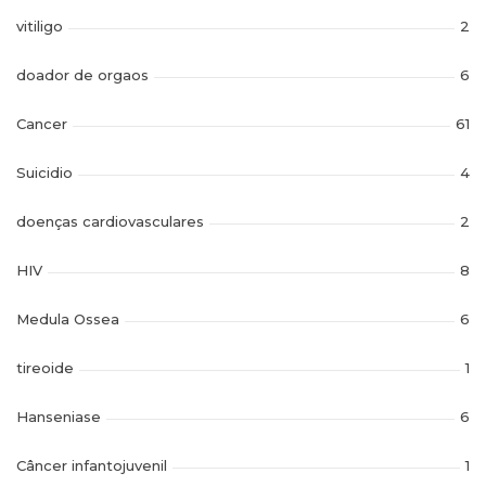
vitiligo
2
doador de orgaos
6
Cancer
61
Suicidio
4
doenças cardiovasculares
2
HIV
8
Medula Ossea
6
tireoide
1
Hanseniase
6
Câncer infantojuvenil
1