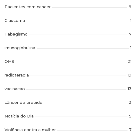
Pacientes com cancer
9
Glaucoma
1
Tabagismo
7
imunoglobulina
1
OMS
21
radioterapia
19
vacinacao
13
câncer de tireoide
3
Notícia do Dia
5
Violência contra a mulher
7