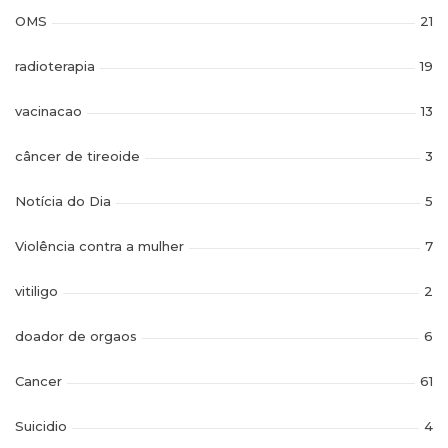
OMS
21
radioterapia
19
vacinacao
13
câncer de tireoide
3
Notícia do Dia
5
Violência contra a mulher
7
vitiligo
2
doador de orgaos
6
Cancer
61
Suicidio
4