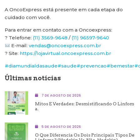
A OncoExpress está presente em cada etapa do
cuidado com você.
Para entrar em contato com a Oncoexpress:
? Telefone:
(11) 3569-9648
/
(11) 96597-9640
E-mail:
vendas@oncoexpress.com.br
? Site:
https://lojavirtual.oncoexpress.com.br
#diamundialdasaude
#saude
#prevencao
#bemestar
#q
Últimas notícias
7 DE AGOSTO DE 2026
Mitos E Verdades: Desmistificando O Linfom
A.
5 DE AGOSTO DE 2026
O Que Diferencia Os Dois Principais Tipos De