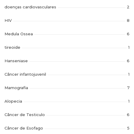
doenças cardiovasculares
2
HIV
8
Medula Ossea
6
tireoide
1
Hanseniase
6
Câncer infantojuvenil
1
Mamografia
7
Alopecia
1
Câncer de Testiculo
6
Câncer de Esofago
5