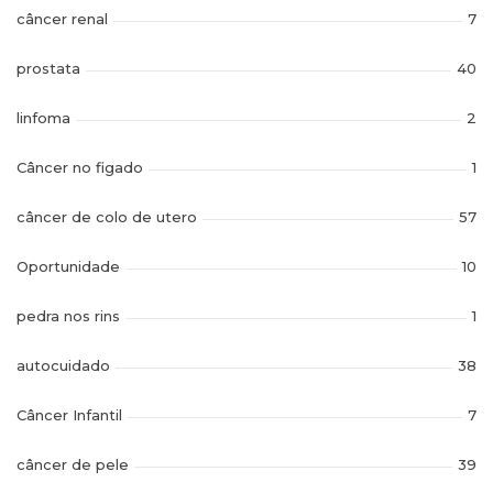
câncer renal
7
prostata
40
linfoma
2
Câncer no figado
1
câncer de colo de utero
57
Oportunidade
10
pedra nos rins
1
autocuidado
38
Câncer Infantil
7
câncer de pele
39