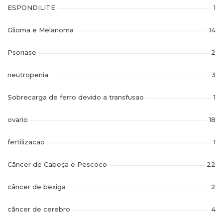
ESPONDILITE
1
Glioma e Melanoma
14
Psoriase
2
neutropenia
3
Sobrecarga de ferro devido a transfusao
1
ovario
18
fertilizacao
1
Câncer de Cabeça e Pescoco
22
câncer de bexiga
2
câncer de cerebro
4