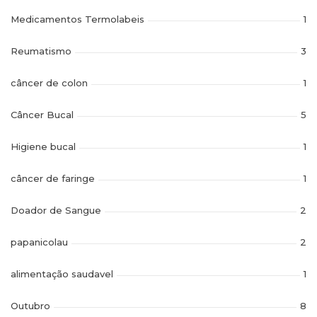
Medicamentos Termolabeis
1
Reumatismo
3
câncer de colon
1
Câncer Bucal
5
Higiene bucal
1
câncer de faringe
1
Doador de Sangue
2
papanicolau
2
alimentação saudavel
1
Outubro
8