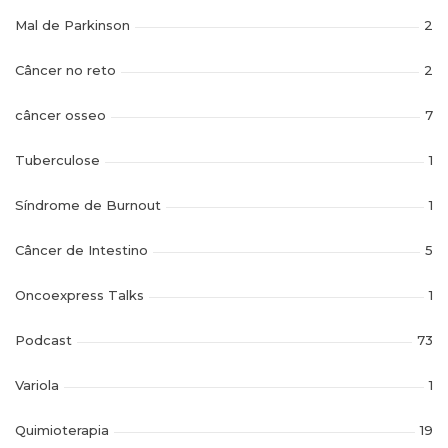
Mal de Parkinson
2
Câncer no reto
2
câncer osseo
7
Tuberculose
1
Síndrome de Burnout
1
Câncer de Intestino
5
Oncoexpress Talks
1
Podcast
73
Variola
1
Quimioterapia
19