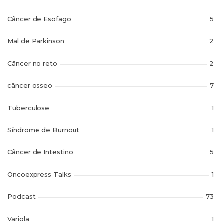
Câncer de Esofago
5
Mal de Parkinson
2
Câncer no reto
2
câncer osseo
7
Tuberculose
1
Síndrome de Burnout
1
Câncer de Intestino
5
Oncoexpress Talks
1
Podcast
73
Variola
1