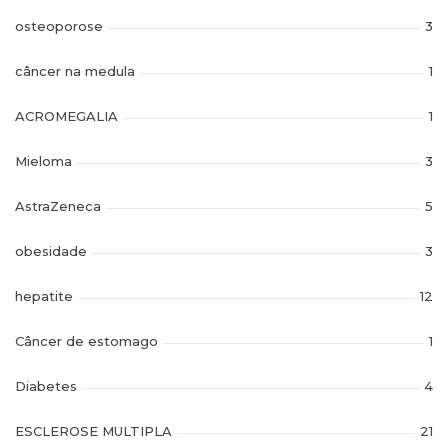
osteoporose
3
câncer na medula
1
ACROMEGALIA
1
Mieloma
3
AstraZeneca
5
obesidade
3
hepatite
12
Câncer de estomago
1
Diabetes
4
ESCLEROSE MULTIPLA
21