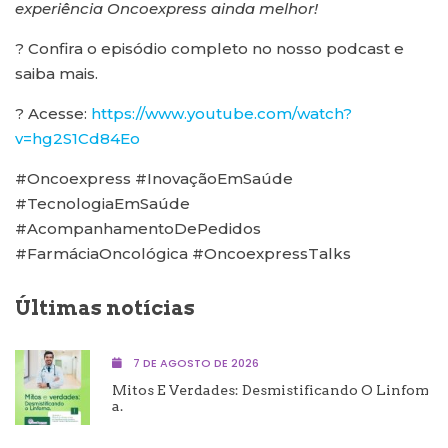
experiência Oncoexpress ainda melhor!
? Confira o episódio completo no nosso podcast e
saiba mais.
? Acesse:
https://www.youtube.com/watch?
v=hg2S1Cd84Eo
#Oncoexpress #InovaçãoEmSaúde
#TecnologiaEmSaúde
#AcompanhamentoDePedidos
#FarmáciaOncológica #OncoexpressTalks
Últimas notícias
7 DE AGOSTO DE 2026
Mitos E Verdades: Desmistificando O Linfom
A.