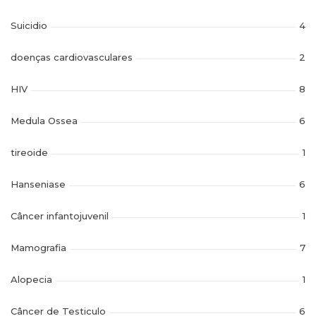
Suicidio
4
doenças cardiovasculares
2
HIV
8
Medula Ossea
6
tireoide
1
Hanseniase
6
Câncer infantojuvenil
1
Mamografia
7
Alopecia
1
Câncer de Testiculo
6