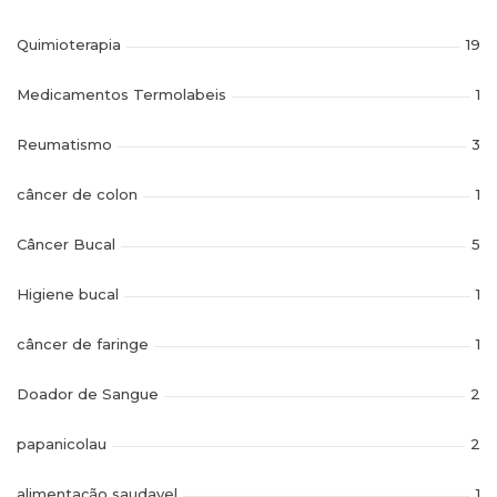
Quimioterapia
19
Medicamentos Termolabeis
1
Reumatismo
3
câncer de colon
1
Câncer Bucal
5
Higiene bucal
1
câncer de faringe
1
Doador de Sangue
2
papanicolau
2
alimentação saudavel
1