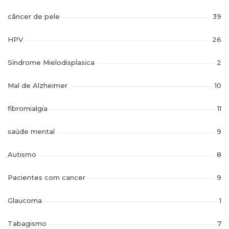
câncer de pele
39
HPV
26
Síndrome Mielodisplasica
2
Mal de Alzheimer
10
fibromialgia
11
saúde mental
9
Autismo
8
Pacientes com cancer
9
Glaucoma
1
Tabagismo
7