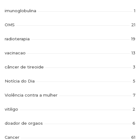
imunoglobulina
1
OMS
21
radioterapia
19
vacinacao
13
câncer de tireoide
3
Notícia do Dia
5
Violência contra a mulher
7
vitiligo
2
doador de orgaos
6
Cancer
61