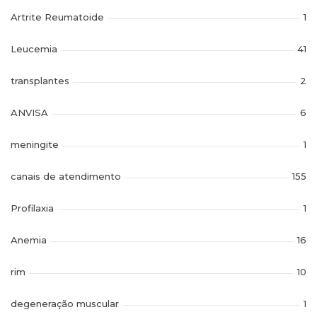
Artrite Reumatoide
1
Leucemia
41
transplantes
2
ANVISA
6
meningite
1
canais de atendimento
155
Profilaxia
1
Anemia
16
rim
10
degeneração muscular
1