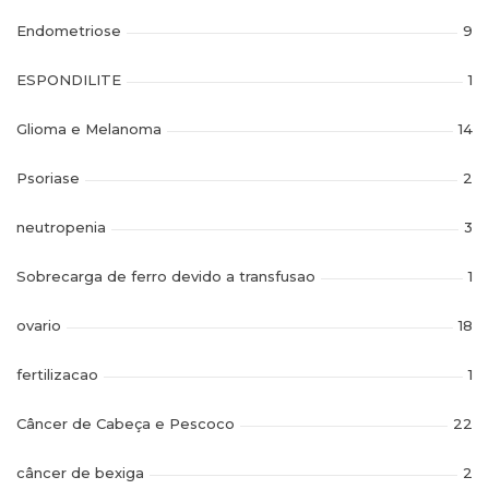
Endometriose
9
ESPONDILITE
1
Glioma e Melanoma
14
Psoriase
2
neutropenia
3
Sobrecarga de ferro devido a transfusao
1
ovario
18
fertilizacao
1
Câncer de Cabeça e Pescoco
22
câncer de bexiga
2