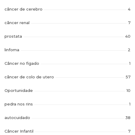
câncer de cerebro
4
câncer renal
7
prostata
40
linfoma
2
Câncer no figado
1
câncer de colo de utero
57
Oportunidade
10
pedra nos rins
1
autocuidado
38
Câncer Infantil
7