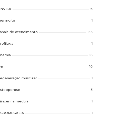
NVISA
6
eningite
1
anais de atendimento
155
rofilaxia
1
nemia
16
im
10
egeneração muscular
1
steoporose
3
âncer na medula
1
ACROMEGALIA
1