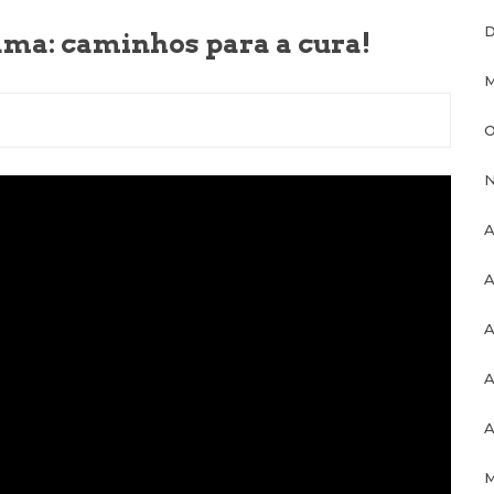
D
ma: caminhos para a cura!
M
O
N
A
A
A
A
A
M