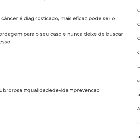
C
câncer é diagnosticado, mais eficaz pode ser o
C
rdagem para o seu caso e nunca deixe de buscar
C
esso.
c
L
s
brorosa #qualidadedevida #prevencao
t
A
L
t