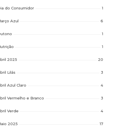
ia do Consumidor
1
arço Azul
6
utono
1
utrição
1
bril 2025
20
bril Lilás
3
bril Azul Claro
4
bril Vermelho e Branco
3
bril Verde
4
aio 2025
17