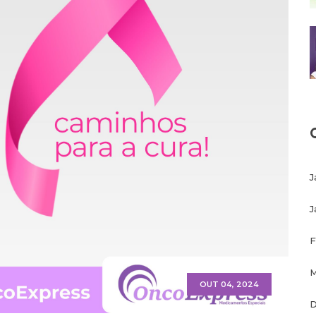
J
J
F
M
OUT 04, 2024
D