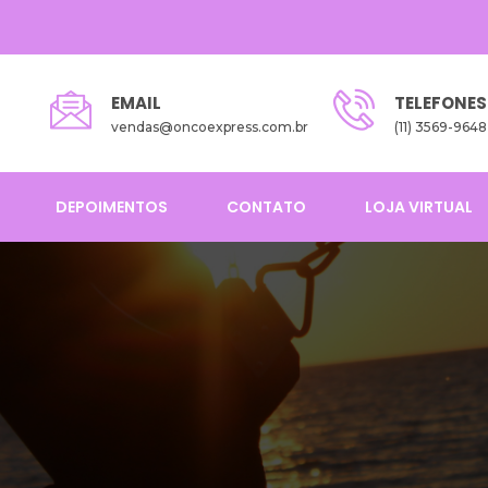
EMAIL
TELEFONES
vendas@oncoexpress.com.br
(11) 3569-9648
DEPOIMENTOS
CONTATO
LOJA VIRTUAL