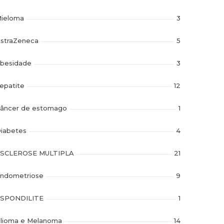
ieloma
3
straZeneca
5
besidade
3
epatite
12
âncer de estomago
1
iabetes
4
SCLEROSE MULTIPLA
21
ndometriose
9
SPONDILITE
1
lioma e Melanoma
14