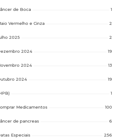
âncer de Boca
1
aio Vermelho e Cinza
2
ulho 2025
2
ezembro 2024
19
ovembro 2024
13
utubro 2024
19
HPB)
1
omprar Medicamentos
100
âncer de pancreas
6
atas Especiais
256