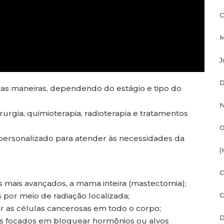
C
M
J
D
as maneiras, dependendo do estágio e tipo do
N
rurgia, quimioterapia, radioterapia e tratamentos
O
 personalizado para atender às necessidades da
(
C
s mais avançados, a mama inteira (mastectomia);
C
s por meio de radiação localizada;
r as células cancerosas em todo o corpo;
D
tos focados em bloquear hormônios ou alvos