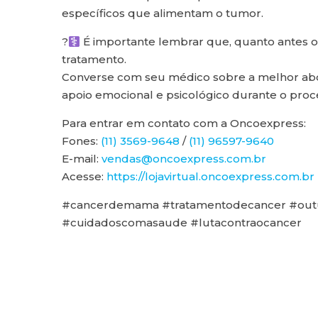
específicos que alimentam o tumor.
?‍
É importante lembrar que, quanto antes o 
tratamento.
Converse com seu médico sobre a melhor abo
apoio emocional e psicológico durante o proc
Para entrar em contato com a Oncoexpress:
Fones:
(11) 3569-9648
/
(11) 96597-9640
E-mail:
vendas@oncoexpress.com.br
Acesse:
https://lojavirtual.oncoexpress.com.br
#cancerdemama #tratamentodecancer #outu
#cuidadoscomasaude #lutacontraocancer