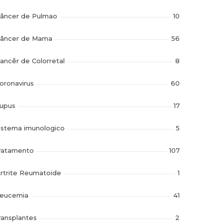
âncer de Pulmao
10
âncer de Mama
56
ancêr de Colorretal
8
oronavirus
60
upus
17
istema imunologico
5
ratamento
107
rtrite Reumatoide
1
eucemia
41
ransplantes
2