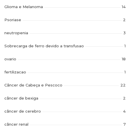
Glioma e Melanoma
14
Psoriase
2
neutropenia
3
Sobrecarga de ferro devido a transfusao
1
ovario
18
fertilizacao
1
Câncer de Cabeça e Pescoco
22
câncer de bexiga
2
câncer de cerebro
4
câncer renal
7