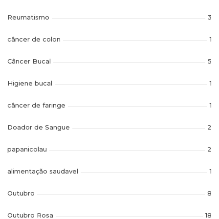
Reumatismo
3
câncer de colon
1
Câncer Bucal
5
Higiene bucal
1
câncer de faringe
1
Doador de Sangue
2
papanicolau
2
alimentação saudavel
1
Outubro
8
Outubro Rosa
18