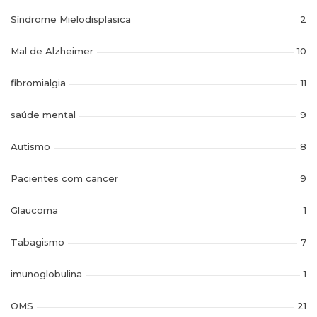
Síndrome Mielodisplasica
2
Mal de Alzheimer
10
fibromialgia
11
saúde mental
9
Autismo
8
Pacientes com cancer
9
Glaucoma
1
Tabagismo
7
imunoglobulina
1
OMS
21