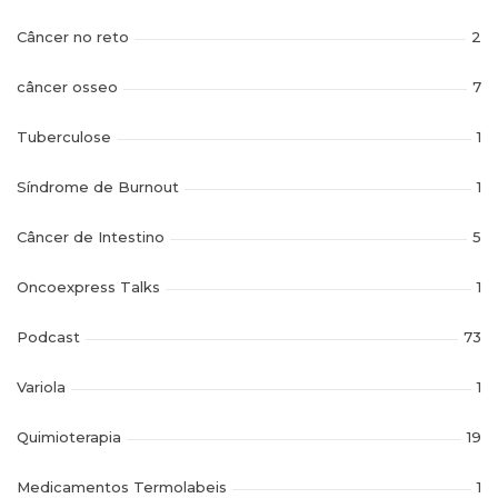
Câncer no reto
2
câncer osseo
7
Tuberculose
1
Síndrome de Burnout
1
Câncer de Intestino
5
Oncoexpress Talks
1
Podcast
73
Variola
1
Quimioterapia
19
Medicamentos Termolabeis
1