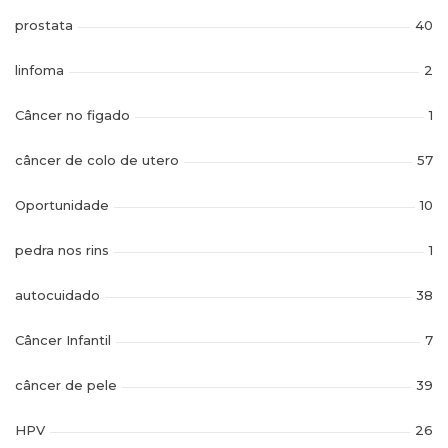
prostata
40
linfoma
2
Câncer no figado
1
câncer de colo de utero
57
Oportunidade
10
pedra nos rins
1
autocuidado
38
Câncer Infantil
7
câncer de pele
39
HPV
26