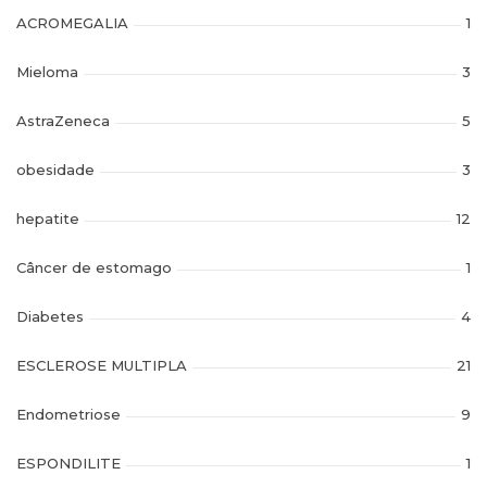
ACROMEGALIA
1
Mieloma
3
AstraZeneca
5
obesidade
3
hepatite
12
Câncer de estomago
1
Diabetes
4
ESCLEROSE MULTIPLA
21
Endometriose
9
ESPONDILITE
1