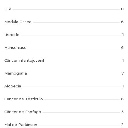
HIV
8
Medula Ossea
6
tireoide
1
Hanseniase
6
Câncer infantojuvenil
1
Mamografia
7
Alopecia
1
Câncer de Testiculo
6
Câncer de Esofago
5
Mal de Parkinson
2