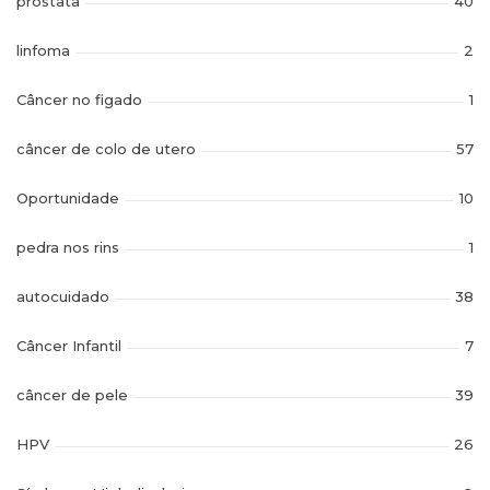
prostata
40
linfoma
2
Câncer no figado
1
câncer de colo de utero
57
Oportunidade
10
pedra nos rins
1
autocuidado
38
Câncer Infantil
7
câncer de pele
39
HPV
26