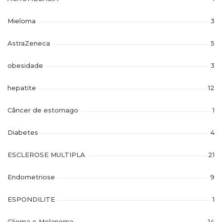
Mieloma
3
AstraZeneca
5
obesidade
3
hepatite
12
Câncer de estomago
1
Diabetes
4
ESCLEROSE MULTIPLA
21
Endometriose
9
ESPONDILITE
1
Glioma e Melanoma
14