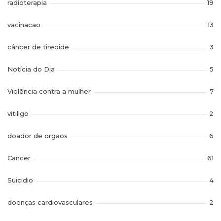
radioterapia
19
vacinacao
13
câncer de tireoide
3
Notícia do Dia
5
Violência contra a mulher
7
vitiligo
2
doador de orgaos
6
Cancer
61
Suicidio
4
doenças cardiovasculares
2