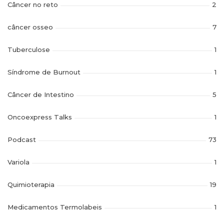
Câncer no reto
2
câncer osseo
7
Tuberculose
1
Síndrome de Burnout
1
Câncer de Intestino
5
Oncoexpress Talks
1
Podcast
73
Variola
1
Quimioterapia
19
Medicamentos Termolabeis
1