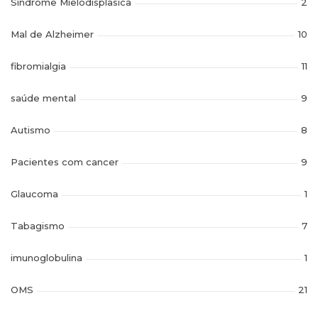
Síndrome Mielodisplasica
2
Mal de Alzheimer
10
fibromialgia
11
saúde mental
9
Autismo
8
Pacientes com cancer
9
Glaucoma
1
Tabagismo
7
imunoglobulina
1
OMS
21