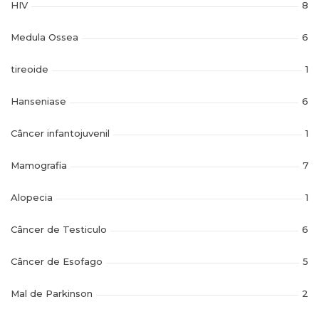
HIV
8
Medula Ossea
6
tireoide
1
Hanseniase
6
Câncer infantojuvenil
1
Mamografia
7
Alopecia
1
Câncer de Testiculo
6
Câncer de Esofago
5
Mal de Parkinson
2