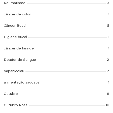
Reumatismo
3
câncer de colon
1
Câncer Bucal
5
Higiene bucal
1
câncer de faringe
1
Doador de Sangue
2
papanicolau
2
alimentação saudavel
1
Outubro
8
Outubro Rosa
18