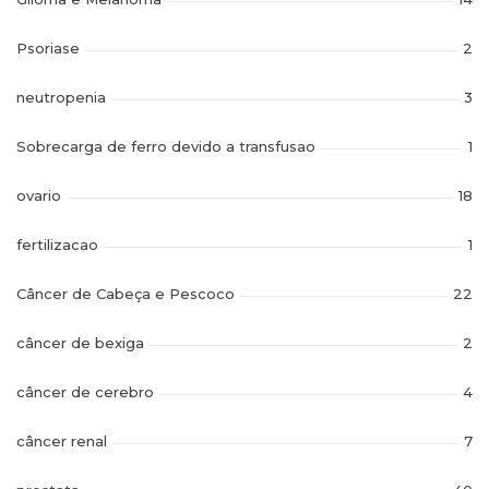
Psoriase
2
neutropenia
3
Sobrecarga de ferro devido a transfusao
1
ovario
18
fertilizacao
1
Câncer de Cabeça e Pescoco
22
câncer de bexiga
2
câncer de cerebro
4
câncer renal
7